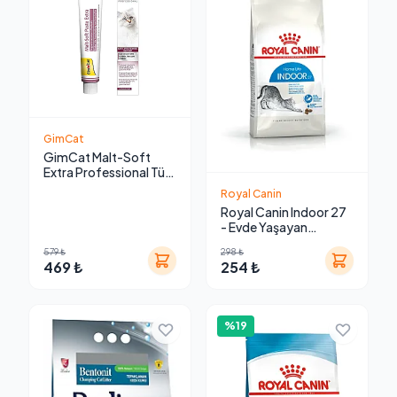
GimCat
GimCat Malt-Soft
Extra Professional Tüy
Yumağı Önleyici Kedi
Royal Canin
Macunu 100 gr
Royal Canin Indoor 27
- Evde Yaşayan
Yetişkin Kedi Kuru
579 ₺
298 ₺
Maması
469 ₺
254 ₺
%19