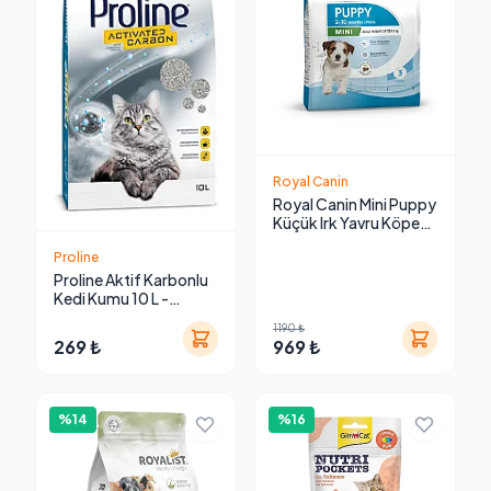
Royal Canin
Royal Canin Mini Puppy
Küçük Irk Yavru Köpek
Kuru Maması
Proline
Proline Aktif Karbonlu
Kedi Kumu 10 L -
Topaklanan Doğal
1190 ₺
Bentonit Koku
269 ₺
969 ₺
Hapsetme Etkili
%14
%16