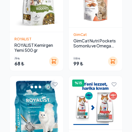
GimCat
ROYALIST
GimCat Nutri Pockets
ROYALIST Kemirgen
Somonlu ve Omega
Yemi 500 gr
3&6 Takviyeli Kedi
Ödül Maması
79 ₺
118 ₺
68 ₺
99 ₺
%15