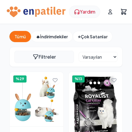
Yardım
Tüm Ürünler
Tümü
🔥
İndirimdekiler
⭐
Çok Satanlar
Filtreler
%29
%13