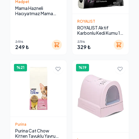
Madpet
Mama Hazneli
Hacıyatmaz Mama
Oyuncağı – Kedi &
ROYALIST
Küçük Köpekler için
ROYALIST Aktif
Zeka Geliştirici Mama
Karbonlu Kedi Kumu 10
Dağıtıcı
Lt
349 ₺
379 ₺
249 ₺
329 ₺
%21
%19
Purina
Purina Cat Chow
Kitten Tavuklu Yavru