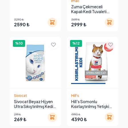
Imac
Kedi Maması 15 kg
Zuma Çekmeceli
Kapalı Kedi Tuvaleti
Koku Filtreli
3290 ₺
3699 ₺
2590 ₺
2999 ₺
%10
%12
Sivocat
Hill's
Sivocat Beyaz Hijyen
Hill's Somonlu
Ultra Sıkıştırılmış Kedi
Kısırlaştırılmış Yetişkin
Kumu 6 L
Kedi Maması 10 kg
299 ₺
4990 ₺
269 ₺
4390 ₺