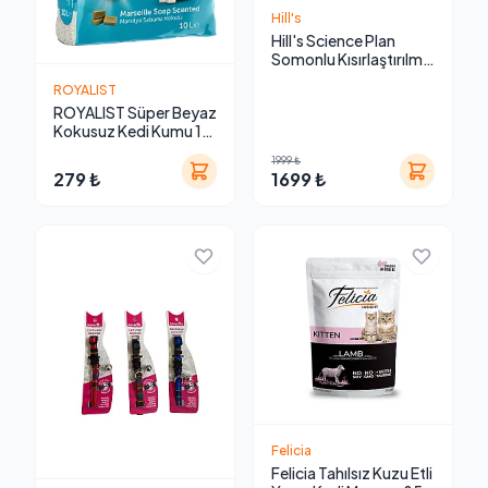
Hill's
Hill's Science Plan
Somonlu Kısırlaştırılmış
Yetişkin Kedi Maması 3
ROYALIST
kg
ROYALIST Süper Beyaz
Kokusuz Kedi Kumu 10
Lt
1999 ₺
279 ₺
1699 ₺
Felicia
Felicia Tahılsız Kuzu Etli