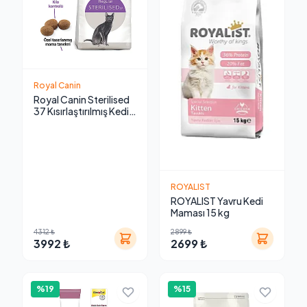
Royal Canin
Royal Canin Sterilised
37 Kısırlaştırılmış Kedi
Maması 10kg
ROYALIST
ROYALIST Yavru Kedi
Maması 15 kg
4312 ₺
2899 ₺
3992 ₺
2699 ₺
%19
%15