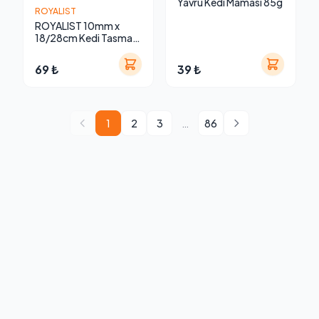
Yavru Kedi Maması 85g
ROYALIST
ROYALIST 10mm x
18/28cm Kedi Tasması
03641
69 ₺
39 ₺
1
2
3
…
86