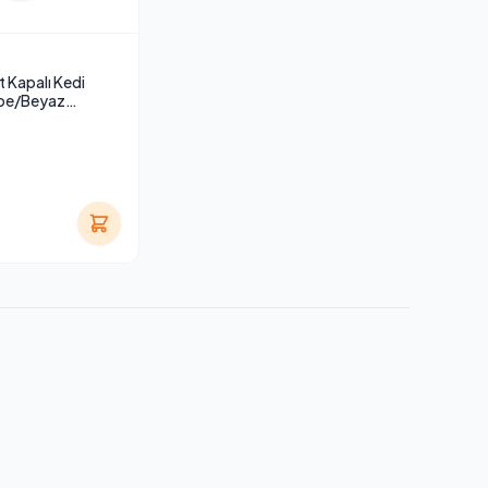
 Kapalı Kedi
mbe/Beyaz
cm