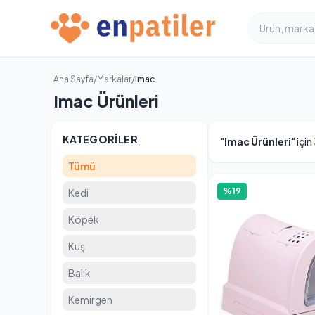
Ana Sayfa
/
Markalar
/
Imac
Imac Ürünleri
KATEGORILER
"
Imac Ürünleri
" için
Tümü
%19
Kedi
Köpek
Kuş
Balık
Kemirgen