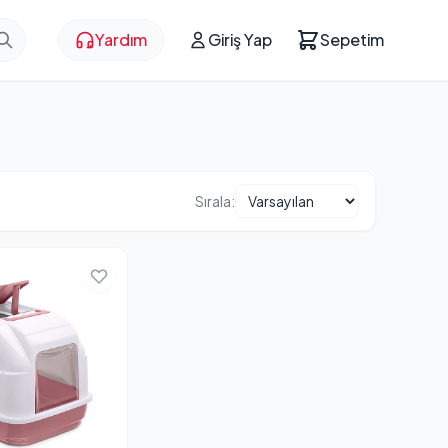
Yardım
Giriş Yap
Sepetim
Sırala: