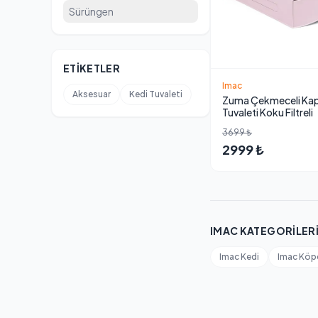
Sürüngen
ETIKETLER
Imac
Aksesuar
Kedi Tuvaleti
Zuma Çekmeceli Kapa
Tuvaleti Koku Filtreli
3699 ₺
2999 ₺
IMAC KATEGORILER
Imac Kedi
Imac Köp