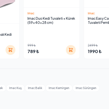
Imac
Imac
Imac Duo Kedi Tuvaleti + Kürek
Imac Easy Cat
(59x40x28 cm)
Tuvaleti Pe
50x40x40
lı Kedi
999 ₺
2499 ₺
789 ₺
1990 ₺
I
ek
Imac Kuş
Imac Balık
Imac Kemirgen
Imac Sürüngen