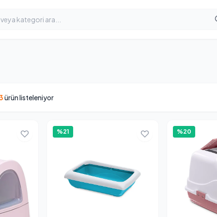
3
ürün listeleniyor
%21
%20