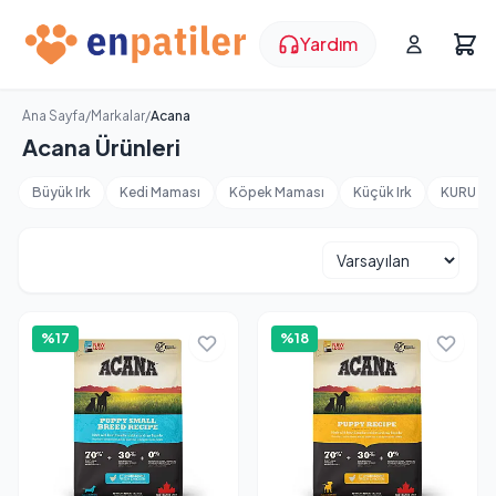
Yardım
Ana Sayfa
/
Markalar
/
Acana
Acana Ürünleri
Büyük Irk
Kedi Maması
Köpek Maması
Küçük Irk
KURU M
%17
%18