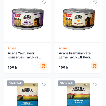
Acana
Acana
Acana Yavru Kedi
Acana Premium Pâté
Konservesi Tavuk ve
Ezme Tavuk Etli Kedi
Balıklı 85g
Maması 85 g
199 ₺
199 ₺
Stok Yok
Stok Yok