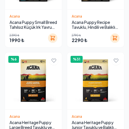
Acana
Acana
Acana Puppy Small Breed
Acana Puppy Recipe
Tahılsız Küçük Irk Yavru
Tavuklu, Hindili ve Balıklı
Köpek Maması
Tahılsız Yavru Köpek
2390 ₺
2790 ₺
Maması 2 kg
1990 ₺
2290 ₺
%6
%31
Acana
Acana
Acana Heritage Puppy
Acana Heritage Puppy
Large Breed Tavuklu ve
Junior Tavuklu ve Balıklı