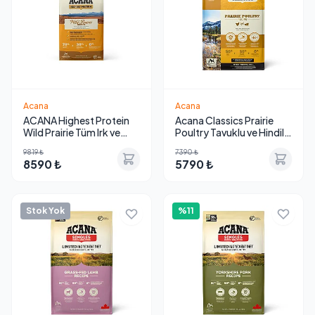
Acana
Acana
ACANA Highest Protein
Acana Classics Prairie
Wild Prairie Tüm Irk ve
Poultry Tavuklu ve Hindili
Yaşam Evreleri İçin
Düşük Tahıllı Köpek
9819 ₺
7390 ₺
Tahılsız Köpek Maması
Maması 9.7 kg
8590 ₺
5790 ₺
11,4 kg
Stok Yok
%11