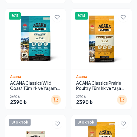
%11
%14
Acana
Acana
ACANA Classics Wild
ACANA Classics Prairie
Coast Tüm Irk ve Yaşam
Poultry Tüm Irk ve Yaşam
Evreleri İçin Köpek
Evreleri İçin Köpek
2690 ₺
2790 ₺
Maması
Maması
2390 ₺
2390 ₺
Stok Yok
Stok Yok