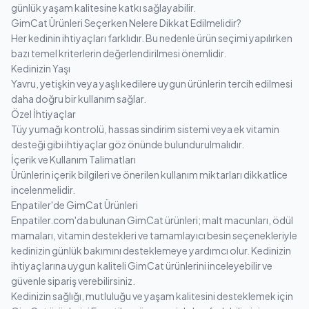
günlük yaşam kalitesine katkı sağlayabilir.
GimCat Ürünleri Seçerken Nelere Dikkat Edilmelidir?
Her kedinin ihtiyaçları farklıdır. Bu nedenle ürün seçimi yapılırken
bazı temel kriterlerin değerlendirilmesi önemlidir.
Kedinizin Yaşı
Yavru, yetişkin veya yaşlı kedilere uygun ürünlerin tercih edilmesi
daha doğru bir kullanım sağlar.
Özel İhtiyaçlar
Tüy yumağı kontrolü, hassas sindirim sistemi veya ek vitamin
desteği gibi ihtiyaçlar göz önünde bulundurulmalıdır.
İçerik ve Kullanım Talimatları
Ürünlerin içerik bilgileri ve önerilen kullanım miktarları dikkatlice
incelenmelidir.
Enpatiler'de GimCat Ürünleri
Enpatiler.com'da bulunan GimCat ürünleri; malt macunları, ödül
mamaları, vitamin destekleri ve tamamlayıcı besin seçenekleriyle
kedinizin günlük bakımını desteklemeye yardımcı olur. Kedinizin
ihtiyaçlarına uygun kaliteli GimCat ürünlerini inceleyebilir ve
güvenle sipariş verebilirsiniz.
Kedinizin sağlığı, mutluluğu ve yaşam kalitesini desteklemek için