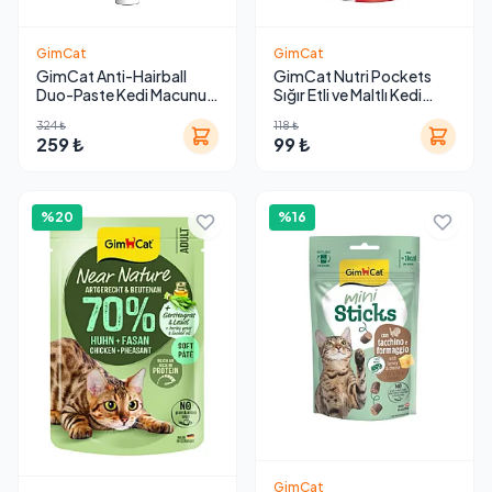
GimCat
GimCat
GimCat Anti-Hairball
GimCat Nutri Pockets
Duo-Paste Kedi Macunu
Sığır Etli ve Maltlı Kedi
50 g - Peynir & Malt
Ödül Maması
324 ₺
118 ₺
259 ₺
99 ₺
%20
%16
GimCat