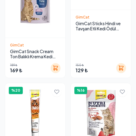
GimCat
GimCat Sticks Hindi ve
Tavşan Etli Kedi Ödül
Çubuğu 50 g (10 Adet)
GimCat
GimCat Snack Cream
Ton Balıklı Krema Kedi
Ödül Maması 15gr (6'lı)
189 ₺
150 ₺
169 ₺
129 ₺
%20
%16