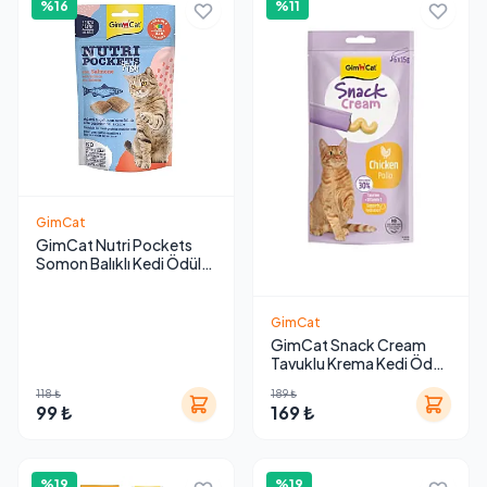
%16
%11
GimCat
GimCat Nutri Pockets
Somon Balıklı Kedi Ödül
Maması 60 g
GimCat
GimCat Snack Cream
Tavuklu Krema Kedi Ödül
Maması 15gr (6'lı)
118 ₺
189 ₺
99 ₺
169 ₺
%19
%19