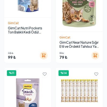
GimCat
GimCat Nutri Pockets
Ton Balıklı Kedi Ödül
Maması 60 g
GimCat
GimCat Near Nature Sığır
Etli ve Ördekli Tahılsız Yaş
Kedi Maması 85 g
118 ₺
99 ₺
99 ₺
79 ₺
%11
%14