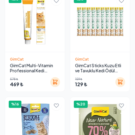
GimCat
GimCat
GimCat Multi-Vitamin
GimCat Sticks Kuzu Etli
Professional Kedi
ve Tavuklu Kedi Ödül
Macunu 100 gr
Çubuğu 50 g (10 Adet)
578 ₺
159 ₺
469 ₺
129 ₺
%16
%20