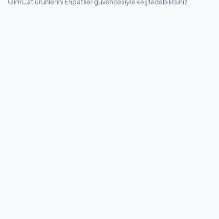
GimCat ürünlerini Enpatiler güvencesiyle keşfedebilirsiniz.