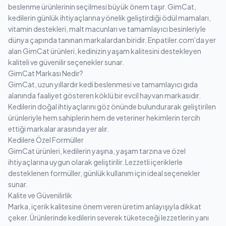
beslenme ürünlerinin seçilmesi büyük önem taşır. GimCat,
kedilerin günlük ihtiyaçlarına yönelik geliştirdiği ödül mamaları,
vitamin destekleri, malt macunları ve tamamlayıcı besinleriyle
dünya çapında tanınan markalardan biridir. Enpatiler.com'da yer
alan GimCat ürünleri, kedinizin yaşam kalitesini destekleyen
kaliteli ve güvenilir seçenekler sunar.
GimCat Markası Nedir?
GimCat, uzun yıllardır kedi beslenmesi ve tamamlayıcı gıda
alanında faaliyet gösteren köklü bir evcil hayvan markasıdır.
Kedilerin doğal ihtiyaçlarını göz önünde bulundurarak geliştirilen
ürünleriyle hem sahiplerin hem de veteriner hekimlerin tercih
ettiği markalar arasında yer alır.
Kedilere Özel Formüller
GimCat ürünleri, kedilerin yaşına, yaşam tarzına ve özel
ihtiyaçlarına uygun olarak geliştirilir. Lezzetli içeriklerle
desteklenen formüller, günlük kullanım için ideal seçenekler
sunar.
Kalite ve Güvenilirlik
Marka, içerik kalitesine önem veren üretim anlayışıyla dikkat
çeker. Ürünlerinde kedilerin severek tüketeceği lezzetlerin yanı