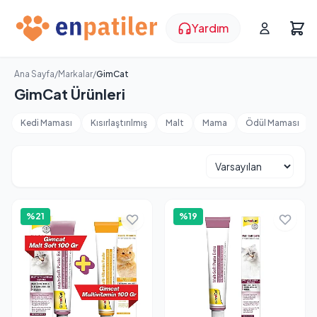
Yardım
Ana Sayfa
/
Markalar
/
GimCat
GimCat Ürünleri
Kedi Maması
Kısırlaştırılmış
Malt
Mama
Ödül Maması
%21
%19