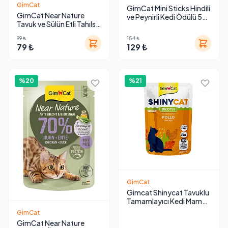
GimCat
GimCat Mini Sticks Hindili
GimCat Near Nature
ve Peynirli Kedi Ödülü 50
Tavuk ve Sülün Etli Tahılsız
g
Yaş Kedi Maması 85 g
99 ₺
154 ₺
79 ₺
129 ₺
%20
%21
GimCat
Gimcat Shinycat Tavuklu
Tamamlayıcı Kedi Maması
70 g
GimCat
GimCat Near Nature