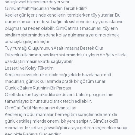
sıra işlevsel bileşenlere de yer verir.
GimCat Malt Macunları Neden Tercih Edilir?
Kediler gün içerisinde kendilerini temizlerken tüy yutarlar. Bu
durum zamanla mide ve bağırsak sisteminde tüy yumaklarının
oluşmasına neden olabilir. GimCat malt macunları, tüylerin
sindirim sisteminden daha kolay atılmasına yardımcı olmak
amacıyla geliştirilmiştir.
Tüy Yumağı Oluşumunun Azaltılmasına Destek Olur
Düzenli kullanımda, sindirim sistemindeki tüylerin doğal yollarla
uzaklaştırılmasına katkı sağlayabilir.
Lezzetli ve Kolay Tüketim
Kedilerin severek tüketebileceği şekilde hazırlanan malt
macunları, günlük kullanımda pratik bir çözüm sunar.
Günlük Bakım Rutininin Bir Parçası
Özellikle uzun tüylü kedilerde düzenli bakım programının
tamamlayıcı bir unsuru olarak tercih edilebilir.
GimCat Ödül Mamalarının Avantajları
Kediler için ödül mamaları hem eğitim süreçlerinde hem de
günlük etkileşimlerde önemli bir yere sahiptir. GimCat ödül
mamaları, lezzet ve işlevselliği bir araya getiren seçenekler sunar.
Kedinizle Bağınızı Güçlendirir