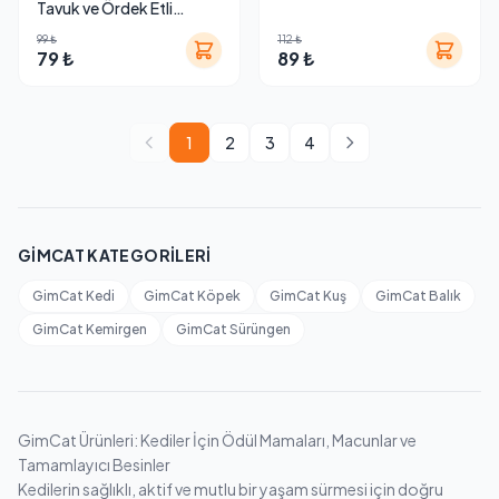
Tavuk ve Ördek Etli
Tahılsız Yaş Kedi Maması
99 ₺
112 ₺
70 g
79 ₺
89 ₺
1
2
3
4
GIMCAT KATEGORILERI
GimCat Kedi
GimCat Köpek
GimCat Kuş
GimCat Balık
GimCat Kemirgen
GimCat Sürüngen
GimCat Ürünleri: Kediler İçin Ödül Mamaları, Macunlar ve
Tamamlayıcı Besinler
Kedilerin sağlıklı, aktif ve mutlu bir yaşam sürmesi için doğru