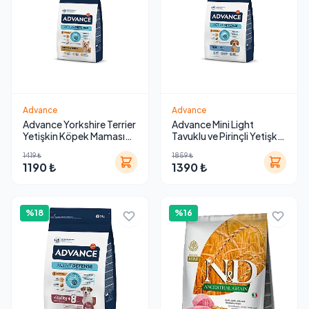
Advance
Advance
Advance Yorkshire Terrier
Advance Mini Light
Yetişkin Köpek Maması
Tavuklu ve Pirinçli Yetişkin
1,5 Kg
Köpek Maması 3 Kg
1419 ₺
1859 ₺
1190 ₺
1390 ₺
%18
%16