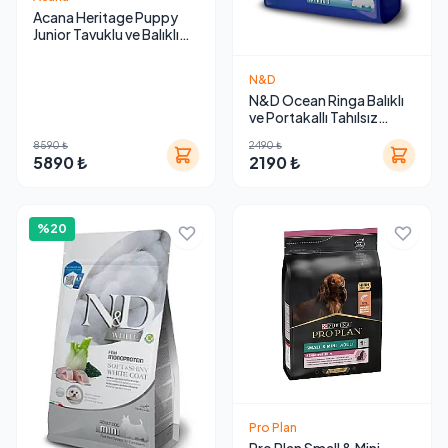
Acana Heritage Puppy
Junior Tavuklu ve Balıklı
Tahılsız Yavru Köpek
Maması 11.4 Kg
N&D
N&D Ocean Ringa Balıklı
ve Portakallı Tahılsız
Küçük Irk Yetişkin Köpek
8590 ₺
2490 ₺
Maması
5890 ₺
2190 ₺
%20
Pro Plan