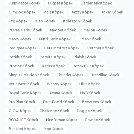
Furminator Köpek
Futpet Köpek
Garden Mix Köpek
GimDog Köpek
Incia Köpek
Jazzy Köpek
Joker Köpek
Kfg Köpek
Kito Köpek
Koleston Köpek
L'Oréal Paris Köpek
Madpet Köpek
Malibu Köpek
Mercy Köpek
Nutri Canin Köpek
Orijen Köpek
Pedigree Köpek
Pet Comfort Köpek
Petchef Köpek
Petkit Köpek
Petvital Köpek
Plaisir Köpek
Profine Köpek
Reflex Köpek
Reflex Plus Köpek
Simple Solution Köpek
Thunder Köpek
Trendline Köpek
Vet's Best Köpek
Wanpy Köpek
Hill's Köpek
Royal Canin Köpek
Acana Köpek
N&D Köpek
Pro Plan Köpek
Esca Food Köpek
Beeztees Köpek
GiGwi Köpek
Challenge Köpek
Doggie Köpek
ROYALIST Köpek
Menforsan Köpek
Pawise Köpek
Bestpet Köpek
Mps Köpek