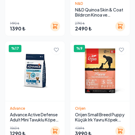
Maması 3 kg
N&D
N&D Quinoa Skin & Coat
Bıldırcın Kinoa ve
Hindistan Cevizli Yetişkin
1490 ₺
2790 ₺
Küçük Irk Köpek Maması
1390 ₺
2490 ₺
2.5 kg
%17
%9
Advance
Orijen
Advance Active Defense
Orijen Small Breed Puppy
Adult Mini Tavuklu Köpek
Küçük Irk Yavru Köpek
Maması 3 Kg
Maması 4.5 Kg
1563 ₺
4369 ₺
1290 ₺
3990 ₺