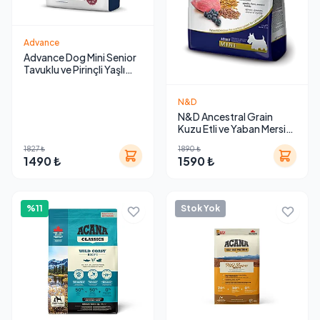
Advance
Advance Dog Mini Senior
Tavuklu ve Pirinçli Yaşlı
Köpek Maması 3 Kg
N&D
N&D Ancestral Grain
Kuzu Etli ve Yaban Mersinli
Küçük Irk Yetişkin Köpek
1827 ₺
1890 ₺
Maması
1490 ₺
1590 ₺
%11
Stok Yok