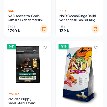
N&D
N&D
N&D Ancestral Grain
N&D Ocean Ringa Balıklı
Kuzu Etli Yaban Mersinli ve
ve Karidesli Tahılsız Küçük
Atalık Tahıllı Küçük Irk
Irk Yetişkin Köpek
2190 ₺
189 ₺
Yavru Köpek Maması
Konservesi 140 gr
1790 ₺
139 ₺
%11
%18
Pro Plan
Pro Plan Puppy
Small&Mini Tavuklu