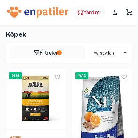
Yardım
Köpek
Filtreler
1
%31
%12
Acana