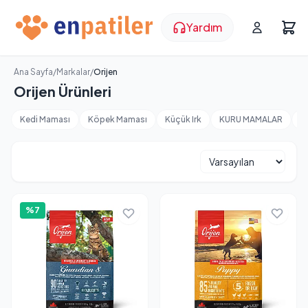
Yardım
Ana Sayfa
/
Markalar
/
Orijen
Orijen Ürünleri
Kedi Maması
Köpek Maması
Küçük Irk
KURU MAMALAR
M
%7