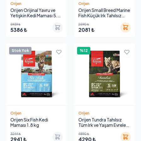
Orijen
Orijen
Orijen Orijinal Yavru ve
Orijen Small Breed Marine
Yetişkin Kedi Maması 5.4
Fish Küçük Irk Tahılsız
kg
Yavru ve Yetişkin Köpek
5939 ₺
2590 ₺
Maması
5386 ₺
2081 ₺
Stok Yok
%12
Orijen
Orijen
Orijen Six Fish Kedi
Orijen Tundra Tahılsız
Maması 1.8 kg
Tüm Irk ve Yaşam Evreleri
İçin Kedi Maması
3244 ₺
4890 ₺
2941 ₺
4290 ₺