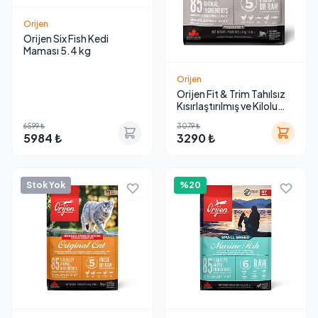
Orijen
Orijen Six Fish Kedi
Maması 5.4 kg
Orijen
Orijen Fit & Trim Tahılsız
Kısırlaştırılmış ve Kilolu
Kedi Maması
6599 ₺
3079 ₺
5984 ₺
3290 ₺
Stok Yok
%20