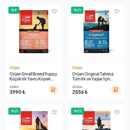
%9
%21
Orijen
Orijen
Orijen Small Breed Puppy
Orijen Original Tahılsız
Küçük Irk Yavru Köpek
Tüm Irk ve Yaşlar İçin
Maması 4.5 Kg
Yetişkin Köpek Maması
4369 ₺
3248 ₺
3990 ₺
2556 ₺
%21
%22