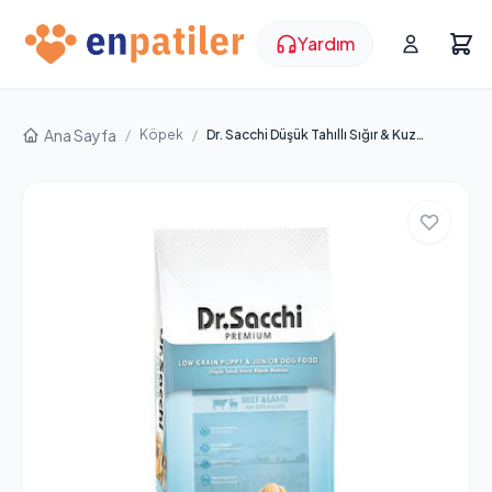
Yardım
Ana Sayfa
/
Köpek
/
Dr. Sacchi Düşük Tahıllı Sığır & Kuzu Etli Yavru Köpek Maması 12 kg