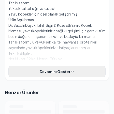
Tahılsız formül
Yüksek kaliteli sığır ve kuzu eti
Yavru köpekler için özel olarak geliştirilmiş
Ürün Açıklaması:
Dr. Sacchi Düşük Tahıllı Sığır & Kuzu Etli Yavru Köpek
Maması, yavru köpeklerinizin sağlıklı gelişimi için gerekli tüm
besin değerlerini içeren, lezzetli ve besleyici bir mama.
Tahılsız formülü ve yüksek kaliteli hayvansal proteinleri
sayesinde yavru köpeklerinizin ihtiyaçlarını karşılar.
Teknik Bilgiler:
Net Miktar: 12 kg, Menşei: Türkiye
Devamını Göster
Benzer Ürünler