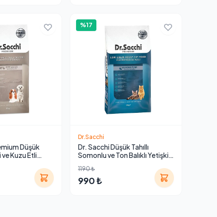
%17
Dr.Sacchi
remium Düşük
Dr. Sacchi Düşük Tahıllı
li ve Kuzu Etli
Somonlu ve Ton Balıklı Yetişkin
işkin Köpek
Kedi Maması 10 kg
1190 ₺
990 ₺