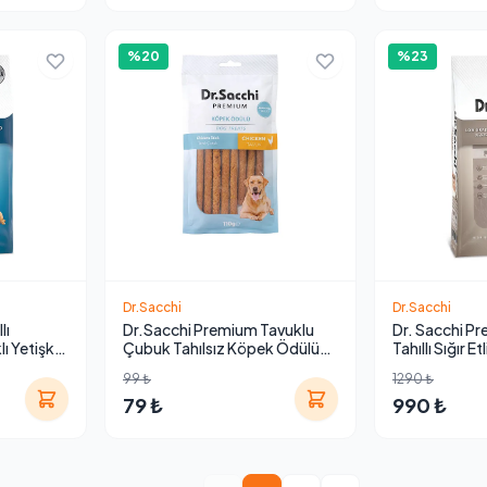
%20
%23
Dr.Sacchi
Dr.Sacchi
lı
Dr.Sacchi Premium Tavuklu
Dr. Sacchi P
ı Yetişkin
Çubuk Tahılsız Köpek Ödülü
Tahıllı Sığır Et
110 gr (10'lu)
Küçük Irk Yet
99 ₺
1290 ₺
Maması 12kg
79 ₺
990 ₺