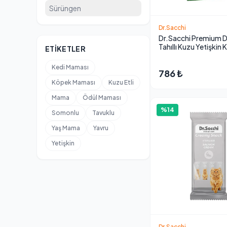
Sürüngen
Dr.Sacchi
Dr.Sacchi Premium 
Tahıllı Kuzu Yetişkin 
ETIKETLER
Maması 10 kg
Kedi Maması
786 ₺
Köpek Maması
Kuzu Etli
Mama
Ödül Maması
%14
Somonlu
Tavuklu
Yaş Mama
Yavru
Yetişkin
Dr.Sacchi