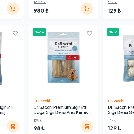
1008 ₺
146 ₺
980 ₺
129 ₺
%24
%12
Dr.Sacchi
Dr.Sacchi
ır Etli
Dr.Sacchi Premium Sığır Etli
Dr. Sacchi Pre
lmiş
Doğal Sığır Derisi Pres Kemik
Sığır Derisi G
 Ödülü
Köpek Ödülü 115 Gr (2'li)
Düğüm Kemik 
129 ₺
147 ₺
Ödülü 2-4'' 3
98 ₺
129 ₺