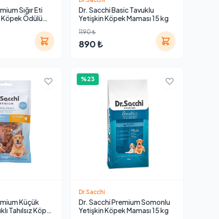
mium Sığır Eti
Dr. Sacchi Basic Tavuklu
ız Köpek Ödülü
Yetişkin Köpek Maması 15 kg
1190 ₺
890 ₺
%23
Dr.Sacchi
remium Küçük
Dr. Sacchi Premium Somonlu
klı Tahılsız Köpek
Yetişkin Köpek Maması 15 kg