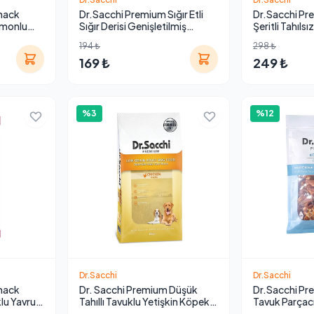
nack
Dr.Sacchi Premium Sığır Etli
Dr.Sacchi Pre
omonlu
Sığır Derisi Genişletilmiş
Şeritli Tahıls
ıvı Ödül
Düğüm Kemik Köpek Ödülü
100 Gr
194 ₺
298 ₺
130 Gr
169 ₺
249 ₺
%3
%12
Dr.Sacchi
Dr.Sacchi
nack
Dr. Sacchi Premium Düşük
Dr.Sacchi P
lu Yavru
Tahıllı Tavuklu Yetişkin Köpek
Tavuk Parçacı
 4'lü
Maması 12 kg
Ödülü 100 Gr