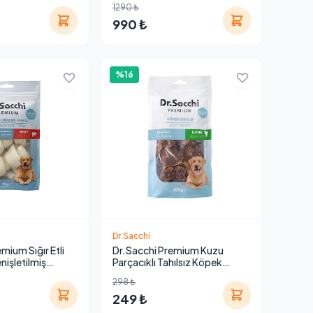
1290 ₺
990 ₺
%16
Dr.Sacchi
mium Sığır Etli
Dr.Sacchi Premium Kuzu
enişletilmiş
Parçacıklı Tahılsız Köpek
Tahılsız Köpek
Ödülü 100 Gr
298 ₺
'lü 95 Gr
249 ₺