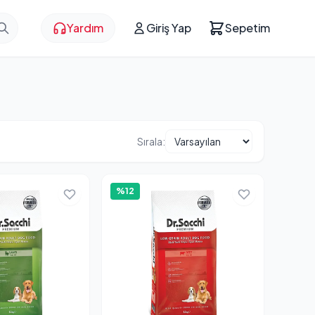
Yardım
Giriş Yap
Sepetim
Sırala:
%12