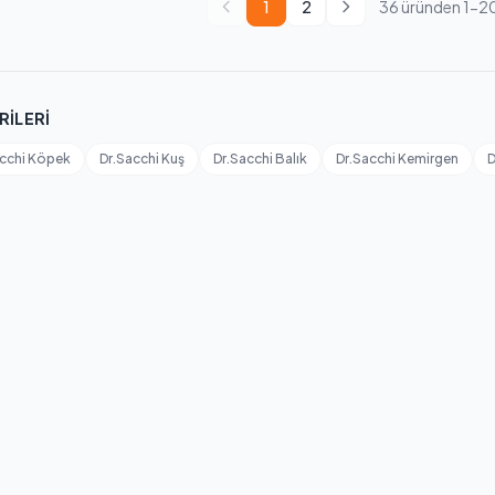
1
2
36 üründen 1-20
RILERI
acchi Köpek
Dr.Sacchi Kuş
Dr.Sacchi Balık
Dr.Sacchi Kemirgen
D