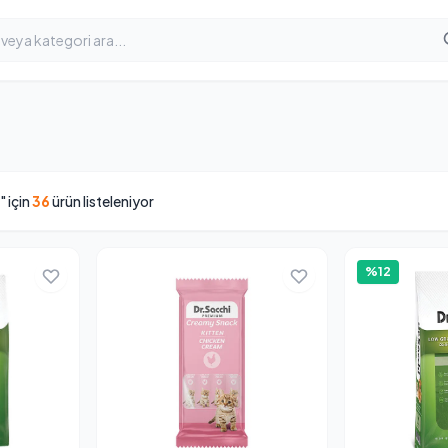
" için
36
ürün listeleniyor
%12