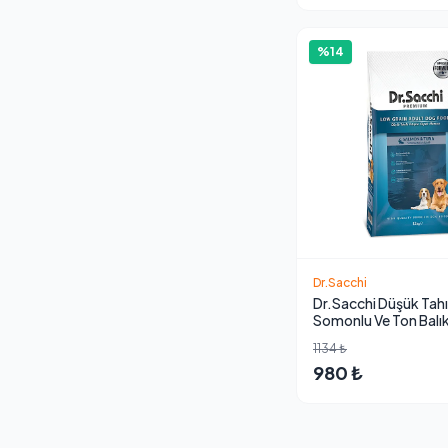
%14
Dr.Sacchi
Dr.Sacchi Düşük Tahıl
Somonlu Ve Ton Balıkl
Köpek Maması 12kg
1134 ₺
980 ₺