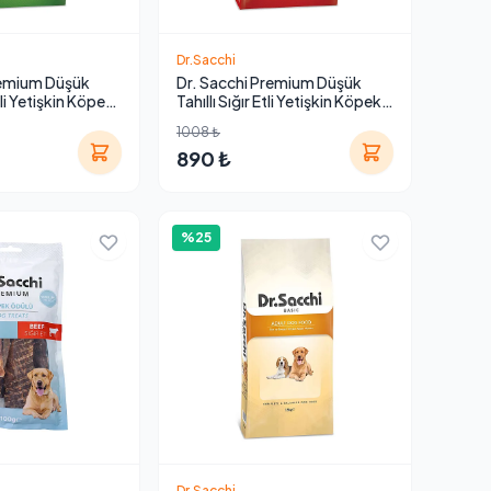
Dr.Sacchi
remium Düşük
Dr. Sacchi Premium Düşük
tli Yetişkin Köpek
Tahıllı Sığır Etli Yetişkin Köpek
Maması 12 kg
1008 ₺
890 ₺
%25
Dr.Sacchi