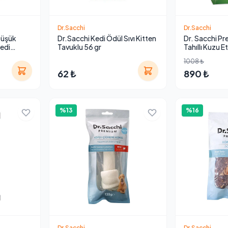
Dr.Sacchi
Dr.Sacchi
Düşük
Dr.Sacchi Kedi Ödül Sıvı Kitten
Dr. Sacchi P
Kedi
Tavuklu 56 gr
Tahıllı Kuzu E
Maması 12 kg
1008 ₺
62 ₺
890 ₺
%13
%16
Dr.Sacchi
Dr.Sacchi