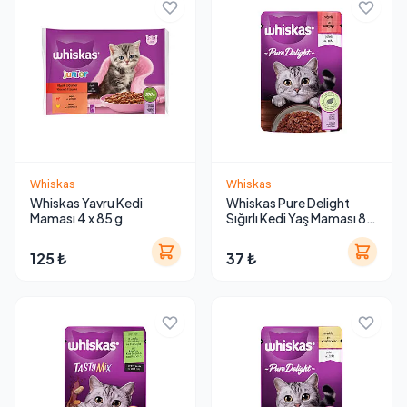
Whiskas
Whiskas
Whiskas Yavru Kedi
Whiskas Pure Delight
Maması 4 x 85 g
Sığırlı Kedi Yaş Maması 85
g
125 ₺
37 ₺