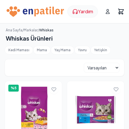
Yardım
Ana Sayfa
/
Markalar
/
Whiskas
Whiskas Ürünleri
Kedi Maması
Mama
Yaş Mama
Yavru
Yetişkin
%5