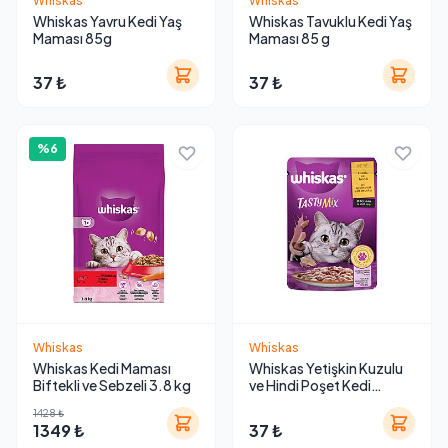
Whiskas
Whiskas
Whiskas Yavru Kedi Yaş
Whiskas Tavuklu Kedi Yaş
Maması 85g
Maması 85 g
37 ₺
37 ₺
%6
Whiskas
Whiskas
Whiskas Kedi Maması
Whiskas Yetişkin Kuzulu
Biftekli ve Sebzeli 3.8 kg
ve Hindi Poşet Kedi
Maması 85 gr
1428 ₺
1349 ₺
37 ₺