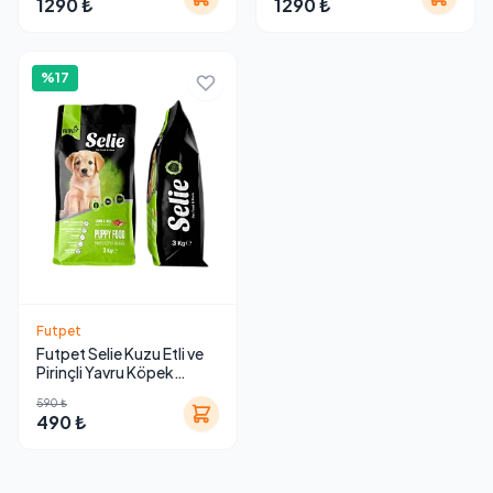
1290 ₺
1290 ₺
%17
Futpet
Futpet Selie Kuzu Etli ve
Pirinçli Yavru Köpek
Maması 3 Kg
590 ₺
490 ₺