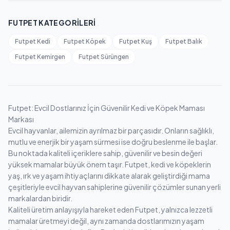
FUTPET KATEGORILERI
Futpet Kedi
Futpet Köpek
Futpet Kuş
Futpet Balık
Futpet Kemirgen
Futpet Sürüngen
Futpet: Evcil Dostlarınız İçin Güvenilir Kedi ve Köpek Maması
Markası
Evcil hayvanlar, ailemizin ayrılmaz bir parçasıdır. Onların sağlıklı,
mutlu ve enerjik bir yaşam sürmesi ise doğru beslenme ile başlar.
Bu noktada kaliteli içeriklere sahip, güvenilir ve besin değeri
yüksek mamalar büyük önem taşır. Futpet, kedi ve köpeklerin
yaş, ırk ve yaşam ihtiyaçlarını dikkate alarak geliştirdiği mama
çeşitleriyle evcil hayvan sahiplerine güvenilir çözümler sunan yerli
markalardan biridir.
Kaliteli üretim anlayışıyla hareket eden Futpet, yalnızca lezzetli
mamalar üretmeyi değil, aynı zamanda dostlarımızın yaşam