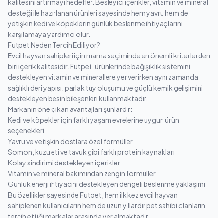
kalitesini artırmayı hedefler. Besleyici içerikler, vitamin ve mineral
desteği ile hazırlanan ürünleri sayesinde hem yavru hem de
yetişkin kedi ve köpeklerin günlük beslenme ihtiyaçlarını
karşılamaya yardımcı olur.
Futpet Neden Tercih Ediliyor?
Evcil hayvan sahipleri için mama seçiminde en önemli kriterlerden
biri içerik kalitesidir. Futpet, ürünlerinde bağışıklık sistemini
destekleyen vitamin ve minerallere yer verirken aynı zamanda
sağlıklı deri yapısı, parlak tüy oluşumu ve güçlü kemik gelişimini
destekleyen besin bileşenleri kullanmaktadır.
Markanın öne çıkan avantajları şunlardır:
Kedi ve köpekler için farklı yaşam evrelerine uygun ürün
seçenekleri
Yavru ve yetişkin dostlara özel formüller
Somon, kuzu eti ve tavuk gibi farklı protein kaynakları
Kolay sindirimi destekleyen içerikler
Vitamin ve mineral bakımından zengin formüller
Günlük enerji ihtiyacını destekleyen dengeli beslenme yaklaşımı
Bu özellikler sayesinde Futpet, hem ilk kez evcil hayvan
sahiplenen kullanıcıların hem de uzun yıllardır pet sahibi olanların
tercih ettiği markalar arasında yer almaktadır.