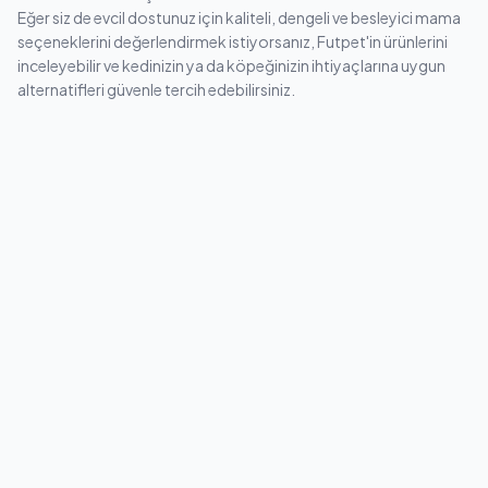
Eğer siz de evcil dostunuz için kaliteli, dengeli ve besleyici mama
seçeneklerini değerlendirmek istiyorsanız, Futpet'in ürünlerini
inceleyebilir ve kedinizin ya da köpeğinizin ihtiyaçlarına uygun
alternatifleri güvenle tercih edebilirsiniz.