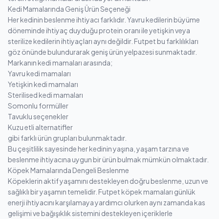
Kedi Mamalarında Geniş Ürün Seçeneği
Her kedinin beslenme ihtiyacı farklıdır. Yavru kedilerin büyüme
döneminde ihtiyaç duyduğu protein oranı ile yetişkin veya
sterilize kedilerin ihtiyaçları aynı değildir. Futpet bu farklılıkları
göz önünde bulundurarak geniş ürün yelpazesi sunmaktadır.
Markanın kedi mamaları arasında;
Yavru kedi mamaları
Yetişkin kedi mamaları
Sterilised kedi mamaları
Somonlu formüller
Tavuklu seçenekler
Kuzu etli alternatifler
gibi farklı ürün grupları bulunmaktadır.
Bu çeşitlilik sayesinde her kedinin yaşına, yaşam tarzına ve
beslenme ihtiyacına uygun bir ürün bulmak mümkün olmaktadır.
Köpek Mamalarında Dengeli Beslenme
Köpeklerin aktif yaşamını destekleyen doğru beslenme, uzun ve
sağlıklı bir yaşamın temelidir. Futpet köpek mamaları günlük
enerji ihtiyacını karşılamaya yardımcı olurken aynı zamanda kas
gelişimi ve bağışıklık sistemini destekleyen içeriklerle