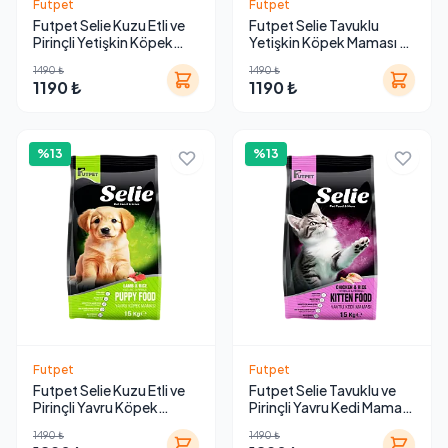
Futpet
Futpet
Futpet Selie Kuzu Etli ve
Futpet Selie Tavuklu
Pirinçli Yetişkin Köpek
Yetişkin Köpek Maması 15
Maması 15 Kg
Kg
1490 ₺
1490 ₺
1190 ₺
1190 ₺
%13
%13
Futpet
Futpet
Futpet Selie Kuzu Etli ve
Futpet Selie Tavuklu ve
Pirinçli Yavru Köpek
Pirinçli Yavru Kedi Maması
Maması 15 Kg
15 Kg
1490 ₺
1490 ₺