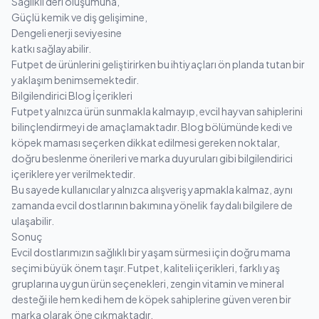
Sağlıklı deri oluşumuna,
Güçlü kemik ve diş gelişimine,
Dengeli enerji seviyesine
katkı sağlayabilir.
Futpet de ürünlerini geliştirirken bu ihtiyaçları ön planda tutan bir
yaklaşım benimsemektedir.
Bilgilendirici Blog İçerikleri
Futpet yalnızca ürün sunmakla kalmayıp, evcil hayvan sahiplerini
bilinçlendirmeyi de amaçlamaktadır. Blog bölümünde kedi ve
köpek maması seçerken dikkat edilmesi gereken noktalar,
doğru beslenme önerileri ve marka duyuruları gibi bilgilendirici
içeriklere yer verilmektedir.
Bu sayede kullanıcılar yalnızca alışveriş yapmakla kalmaz, aynı
zamanda evcil dostlarının bakımına yönelik faydalı bilgilere de
ulaşabilir.
Sonuç
Evcil dostlarımızın sağlıklı bir yaşam sürmesi için doğru mama
seçimi büyük önem taşır. Futpet, kaliteli içerikleri, farklı yaş
gruplarına uygun ürün seçenekleri, zengin vitamin ve mineral
desteği ile hem kedi hem de köpek sahiplerine güven veren bir
marka olarak öne çıkmaktadır.