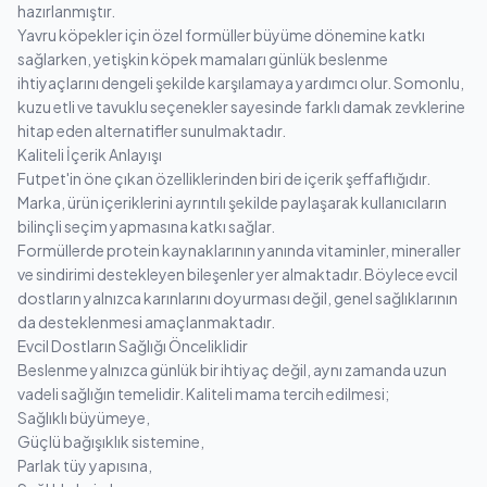
hazırlanmıştır.
Yavru köpekler için özel formüller büyüme dönemine katkı
sağlarken, yetişkin köpek mamaları günlük beslenme
ihtiyaçlarını dengeli şekilde karşılamaya yardımcı olur. Somonlu,
kuzu etli ve tavuklu seçenekler sayesinde farklı damak zevklerine
hitap eden alternatifler sunulmaktadır.
Kaliteli İçerik Anlayışı
Futpet'in öne çıkan özelliklerinden biri de içerik şeffaflığıdır.
Marka, ürün içeriklerini ayrıntılı şekilde paylaşarak kullanıcıların
bilinçli seçim yapmasına katkı sağlar.
Formüllerde protein kaynaklarının yanında vitaminler, mineraller
ve sindirimi destekleyen bileşenler yer almaktadır. Böylece evcil
dostların yalnızca karınlarını doyurması değil, genel sağlıklarının
da desteklenmesi amaçlanmaktadır.
Evcil Dostların Sağlığı Önceliklidir
Beslenme yalnızca günlük bir ihtiyaç değil, aynı zamanda uzun
vadeli sağlığın temelidir. Kaliteli mama tercih edilmesi;
Sağlıklı büyümeye,
Güçlü bağışıklık sistemine,
Parlak tüy yapısına,