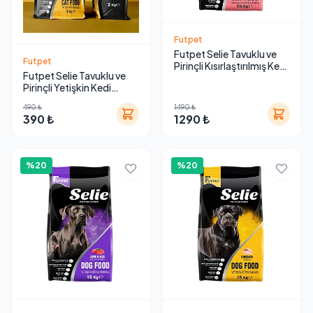
Futpet
Futpet Selie Tavuklu ve
Futpet
Pirinçli Kısırlaştırılmış Kedi
Futpet Selie Tavuklu ve
Maması 15 Kg
Pirinçli Yetişkin Kedi
Maması 2 Kg
490 ₺
1490 ₺
390 ₺
1290 ₺
%20
%20