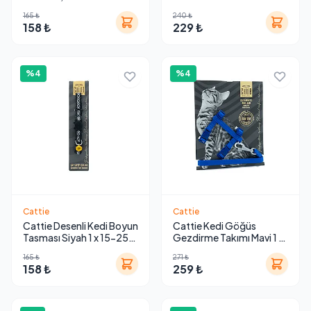
165 ₺
240 ₺
158 ₺
229 ₺
%4
%4
Cattie
Cattie
Cattie Desenli Kedi Boyun
Cattie Kedi Göğüs
Tasması Siyah 1 x 15-25
Gezdirme Takımı Mavi 1 x
cm
25-40 cm
165 ₺
271 ₺
158 ₺
259 ₺