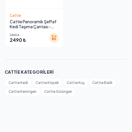
Cattie
Cattie Panoramik Şeffaf
Kedi Taşıma Çantası -
30x40x35 cm
2865 ₺
2490 ₺
CATTIE KATEGORILERI
Cattie Kedi
Cattie Köpek
Cattie Kuş
Cattie Balık
Cattie Kemirgen
Cattie Sürüngen