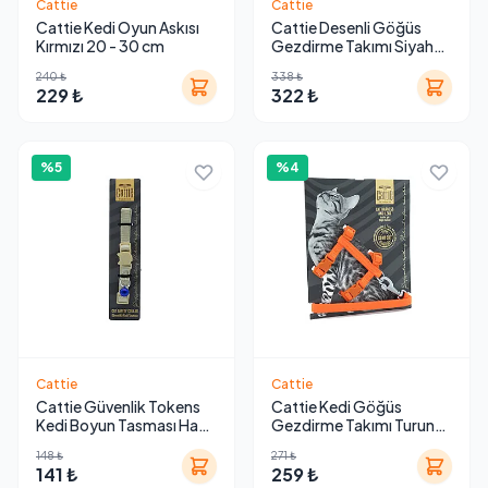
Cattie
Cattie
Cattie Kedi Oyun Askısı
Cattie Desenli Göğüs
Kırmızı 20 - 30 cm
Gezdirme Takımı Siyah
25-40 cm
240 ₺
338 ₺
229 ₺
322 ₺
%5
%4
Cattie
Cattie
Cattie Güvenlik Tokens
Cattie Kedi Göğüs
Kedi Boyun Tasması Haki
Gezdirme Takımı Turuncu
1 x 15-25 cm
25-40 cm
148 ₺
271 ₺
141 ₺
259 ₺