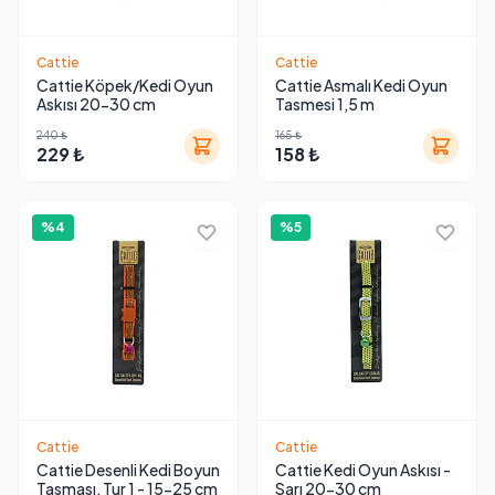
Cattie
Cattie
Cattie Köpek/Kedi Oyun
Cattie Asmalı Kedi Oyun
Askısı 20-30 cm
Tasmesi 1,5 m
240 ₺
165 ₺
229 ₺
158 ₺
%4
%5
Cattie
Cattie
Cattie Desenli Kedi Boyun
Cattie Kedi Oyun Askısı -
Tasması, Tur 1 - 15-25 cm
Sarı 20-30 cm