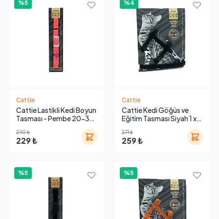
%5
%4
Cattie
Cattie
Cattie Lastikli Kedi Boyun
Cattie Kedi Göğüs ve
Tasması - Pembe 20-30
Eğitim Tasması Siyah 1 x
cm
25-40 cm
240 ₺
271 ₺
229 ₺
259 ₺
%5
%5