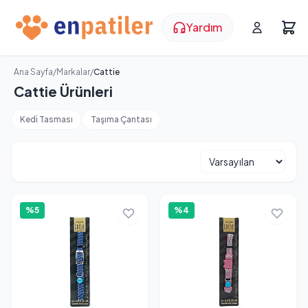
Yardım
Ana Sayfa
/
Markalar
/
Cattie
Cattie Ürünleri
Kedi Tasması
Taşıma Çantası
%5
%4