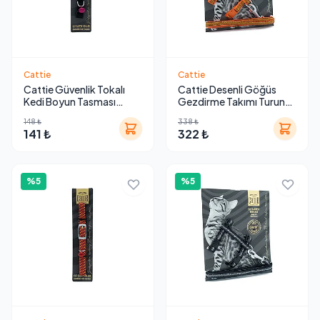
Cattie
Cattie
Cattie Güvenlik Tokalı
Cattie Desenli Göğüs
Kedi Boyun Tasması
Gezdirme Takımı Turuncu
Siyah 1.15-2.5 m
1 x 25-40 cm
148 ₺
338 ₺
141 ₺
322 ₺
%5
%5