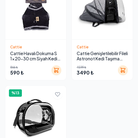
Cattie
Cattie
Cattie Havalı Dokuma S
Cattie Genişletilebilir Fileli
1x20-30 cm Siyah Kedi
Astronot Kedi Taşıma
Göğüs Tasması
Çantası (25x60x40 cm)
866 ₺
4599 ₺
590 ₺
3490 ₺
%13