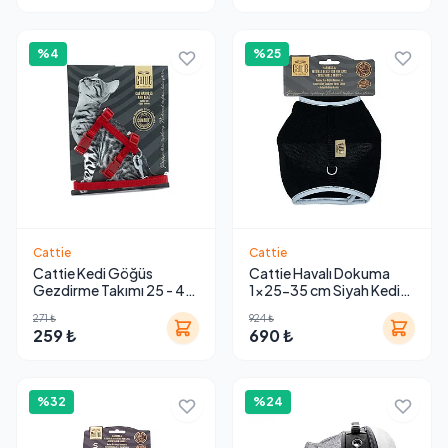
%4
%25
Cattie
Cattie
Cattie Kedi Göğüs
Cattie Havalı Dokuma
Gezdirme Takımı 25 - 40
1x25-35 cm Siyah Kedi
cm
Göğüs Tasması
271 ₺
924 ₺
259 ₺
690 ₺
%32
%24