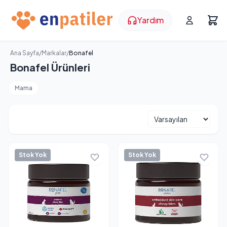
Yardım
Ana Sayfa
/
Markalar
/
Bonafel
Bonafel Ürünleri
Mama
Stok Yok
Stok Yok