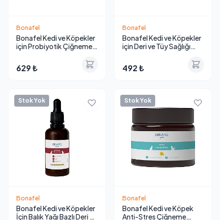
Bonafel
Bonafel
Bonafel Kedi ve Köpekler
Bonafel Kedi ve Köpekler
için Probiyotik Çiğneme
için Deri ve Tüy Sağlığı
Tableti 100 g
Çiğneme Tableti 100 g
629 ₺
492 ₺
Stok Yok
Stok Yok
Bonafel
Bonafel
Bonafel Kedi ve Köpekler
Bonafel Kedi ve Köpek
İçin Balık Yağı Bazlı Deri ve
Anti-Stres Çiğneme