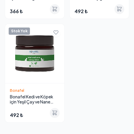
Tüy Sağlığı Damlası 50 ml
Tableti 100 g
366 ₺
492 ₺
Stok Yok
Bonafel
Bonafel Kedi ve Köpek
için Yeşil Çay ve Nane
Özlü Ağız Tableti 50 g
492 ₺