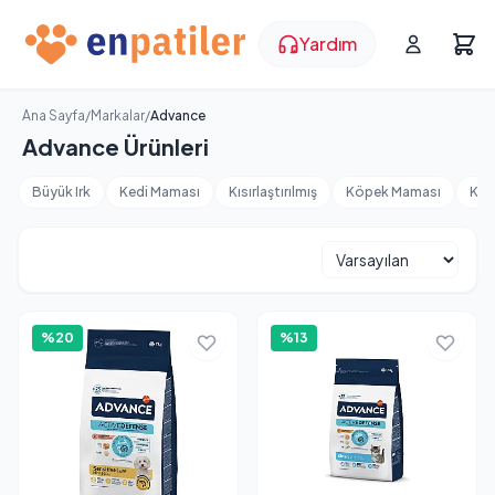
Yardım
Ana Sayfa
/
Markalar
/
Advance
Advance Ürünleri
Büyük Irk
Kedi Maması
Kısırlaştırılmış
Köpek Maması
Küç
%20
%13