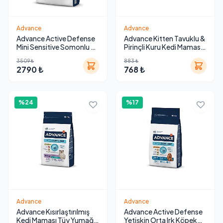
Advance
Advance
Advance Active Defense
Advance Kitten Tavuklu &
Mini Sensitive Somonlu ve
Pirinçli Kuru Kedi Maması
Pirinçli Küçük Irk Köpek
1,5 Kg
3509 ₺
883 ₺
Maması 7 kg
2790 ₺
768 ₺
%24
%17
Advance
Advance
Advance Kısırlaştırılmış
Advance Active Defense
Kedi Maması Tüy Yumağı
Yetişkin Orta Irk Köpek