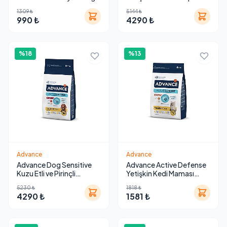
Kontrollü 1.5 Kg
Maması Tavuklu 14 Kg
1309 ₺
5144 ₺
990 ₺
4290 ₺
%18
%13
Advance
Advance
Advance Dog Sensitive
Advance Active Defense
Kuzu Etli ve Pirinçli
Yetişkin Kedi Maması
Yetişkin Köpek Maması 12
Somonlu Hassas Bakım 3
5230 ₺
1818 ₺
Kg
Kg
4290 ₺
1581 ₺