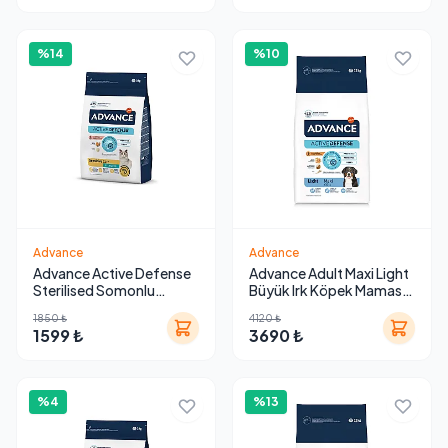
%14
%10
Advance
Advance
Advance Active Defense
Advance Adult Maxi Light
Sterilised Somonlu
Büyük Irk Köpek Maması
Hassas Bakım Kedi
12 kg
1850 ₺
4120 ₺
Maması 3 Kg
1599 ₺
3690 ₺
%4
%13