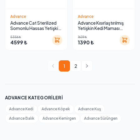
Advance
Advance
Advance Cat Sterilized
Advance Kısırlaştırılmış
Somonlu Hassas Yetişkin
Yetişkin Kedi Maması
Kedi Maması 10 Kg
Hindili 1,5 Kg
5356 ₺
1639 ₺
4599 ₺
1390 ₺
1
2
ADVANCE KATEGORILERI
Advance Kedi
Advance Köpek
Advance Kuş
Advance Balık
Advance Kemirgen
Advance Sürüngen