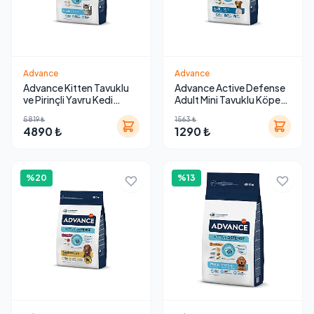
Advance
Advance
Advance Kitten Tavuklu
Advance Active Defense
ve Pirinçli Yavru Kedi
Adult Mini Tavuklu Köpek
Maması 10 Kg
Maması 3 Kg
5819 ₺
1563 ₺
4890 ₺
1290 ₺
%20
%13