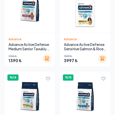
Advance
Advance
Advance Active Defense
Advance Active Defense
Medium Senior Tavuklu ve
Sensitive Salmon & Rice
Pirinçli Köpek Maması 3
Yetişkin Köpek Maması 12
1455 ₺
4597 ₺
Kg
Kg
1390 ₺
3997 ₺
%14
%15