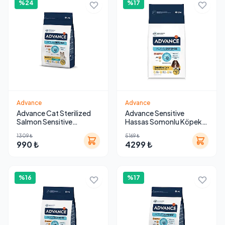
%24
%17
Advance
Advance
Advance Cat Sterilized
Advance Sensitive
Salmon Sensitive
Hassas Somonlu Köpek
Kısırlaştırılmış Somonlu
Maması 12 kg
1309 ₺
5169 ₺
Kedi Maması 1.5 Kg
990 ₺
4299 ₺
%16
%17