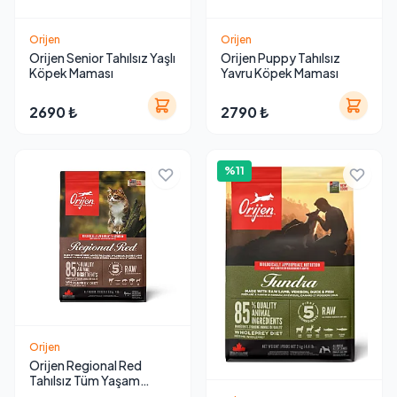
Orijen
Orijen
Orijen Senior Tahılsız Yaşlı
Orijen Puppy Tahılsız
Köpek Maması
Yavru Köpek Maması
2690 ₺
2790 ₺
%11
Orijen
Orijen Regional Red
Tahılsız Tüm Yaşam
Evreleri İçin Kedi Maması