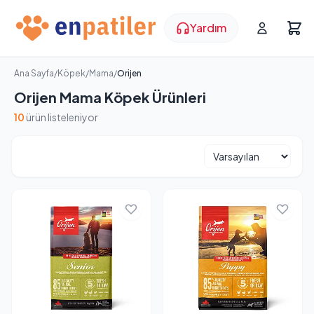
Yardım
Ana Sayfa
/
Köpek
/
Mama
/
Orijen
Orijen Mama Köpek Ürünleri
10
ürün listeleniyor