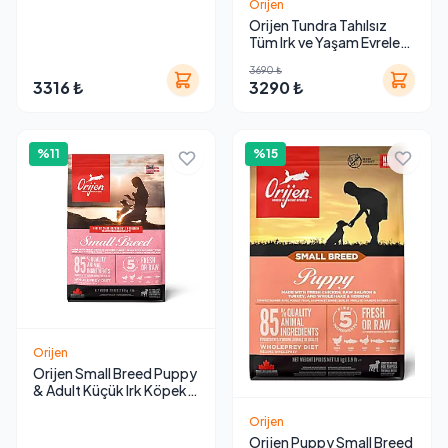
Orijen
Orijen Tundra Tahılsız
Tüm Irk ve Yaşam Evreleri
İçin Köpek Maması
3690 ₺
3316 ₺
3290 ₺
%11
%15
Orijen
Orijen Small Breed Puppy
& Adult Küçük Irk Köpek
Maması
Orijen
Orijen Puppy Small Breed