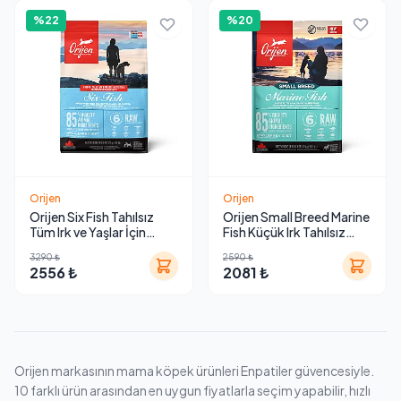
%22
%20
Orijen
Orijen
Orijen Six Fish Tahılsız
Orijen Small Breed Marine
Tüm Irk ve Yaşlar İçin
Fish Küçük Irk Tahılsız
Köpek Maması
Yavru ve Yetişkin Köpek
3290 ₺
2590 ₺
Maması
2556 ₺
2081 ₺
Orijen markasının mama köpek ürünleri Enpatiler güvencesiyle.
10 farklı ürün arasından en uygun fiyatlarla seçim yapabilir, hızlı