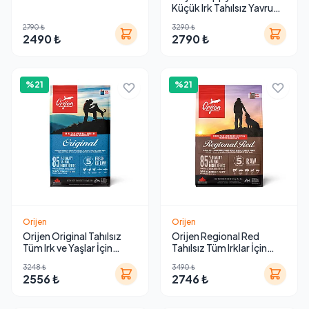
Küçük Irk Tahılsız Yavru
Köpek Maması
2790 ₺
3290 ₺
2490 ₺
2790 ₺
%21
%21
Orijen
Orijen
Orijen Original Tahılsız
Orijen Regional Red
Tüm Irk ve Yaşlar İçin
Tahılsız Tüm Irklar İçin
Yetişkin Köpek Maması
Kırmızı Etli Köpek Maması
3248 ₺
3490 ₺
2556 ₺
2746 ₺