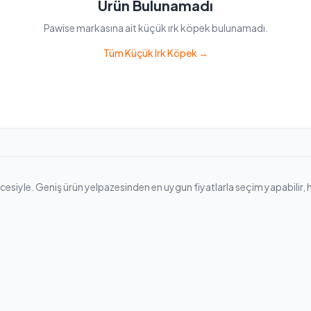
Ürün Bulunamadı
Pawise markasına ait küçük ırk köpek bulunamadı.
Tüm Küçük Irk Köpek →
iyle. Geniş ürün yelpazesinden en uygun fiyatlarla seçim yapabilir, hızlı