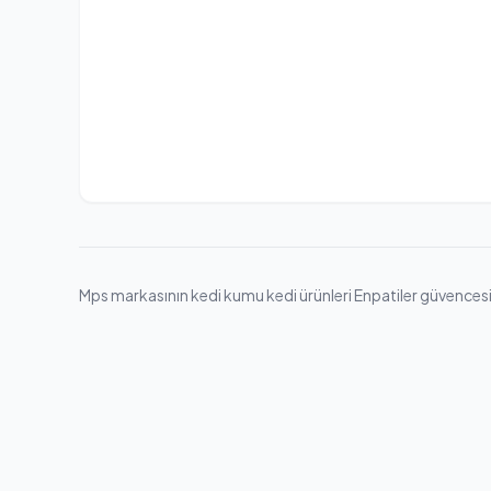
Mps markasının kedi kumu kedi ürünleri Enpatiler güvencesiyle