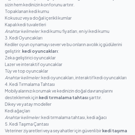
sizin hem kedinizin konforunu artırır.
Topaklanan kedi kumu
Kokusuz veya doğal içerikli kumlar
Kapalı kedi tuvaletleri
Anahtar kelimeler:
kedi kumu fiyatları, en iyi kedi kumu
3. Kedi Oyuncakları
Kediler oyun oynamayı sever ve bu onların avcılık içgüdülerini
geliştirir.
kedi oyuncakları
:
Zeka geliştirici oyuncaklar
Lazer ve interaktif oyuncaklar
Tüy ve top oyuncaklar
Anahtar kelimeler:
kedi oyuncakları, interaktif kedi oyuncakları
4. Kedi Tırmalama Tahtası
Mobilyalarınızı korumak ve kedinizin doğal davranışlarını
desteklemek için
kedi tırmalama tahtası
şarttır.
Dikey ve yatay modeller
Kedi ağaçları
Anahtar kelimeler:
kedi tırmalama tahtası, kedi ağacı
5. Kedi Taşıma Çantası
Veteriner ziyaretleri veya seyahatler için güvenli bir
kedi taşıma