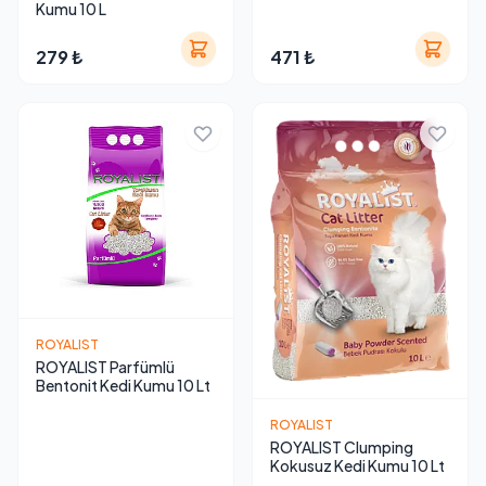
Kumu 10 L
279 ₺
471 ₺
ROYALIST
ROYALIST Parfümlü
Bentonit Kedi Kumu 10 Lt
ROYALIST
ROYALIST Clumping
Kokusuz Kedi Kumu 10 Lt