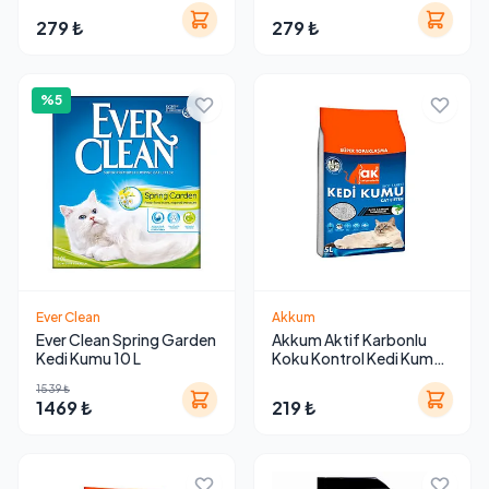
279 ₺
279 ₺
%5
Ever Clean
Akkum
Ever Clean Spring Garden
Akkum Aktif Karbonlu
Kedi Kumu 10 L
Koku Kontrol Kedi Kumu
5 L
1539 ₺
1469 ₺
219 ₺