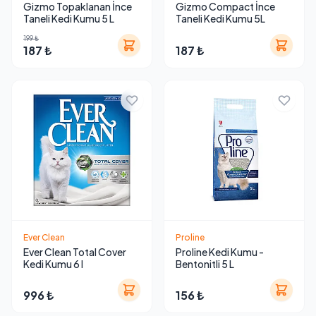
Gizmo Topaklanan İnce
Gizmo Compact İnce
Taneli Kedi Kumu 5 L
Taneli Kedi Kumu 5L
199 ₺
187 ₺
187 ₺
Ever Clean
Proline
Ever Clean Total Cover
Proline Kedi Kumu -
Kedi Kumu 6 l
Bentonitli 5 L
996 ₺
156 ₺