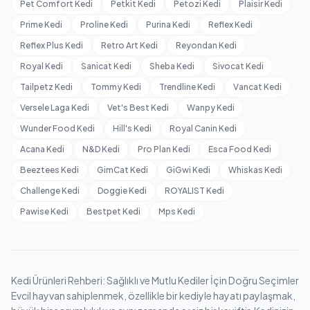
Pet Comfort Kedi
Petkit Kedi
Petozi Kedi
Plaisir Kedi
Prime Kedi
Proline Kedi
Purina Kedi
Reflex Kedi
Reflex Plus Kedi
Retro Art Kedi
Reyondan Kedi
Royal Kedi
Sanicat Kedi
Sheba Kedi
Sivocat Kedi
Tailpetz Kedi
Tommy Kedi
Trendline Kedi
Vancat Kedi
Versele Laga Kedi
Vet's Best Kedi
Wanpy Kedi
Wunder Food Kedi
Hill's Kedi
Royal Canin Kedi
Acana Kedi
N&D Kedi
Pro Plan Kedi
Esca Food Kedi
Beeztees Kedi
GimCat Kedi
GiGwi Kedi
Whiskas Kedi
Challenge Kedi
Doggie Kedi
ROYALIST Kedi
Pawise Kedi
Bestpet Kedi
Mps Kedi
Kedi Ürünleri Rehberi: Sağlıklı ve Mutlu Kediler İçin Doğru Seçimler
Evcil hayvan sahiplenmek, özellikle bir kediyle hayatı paylaşmak,