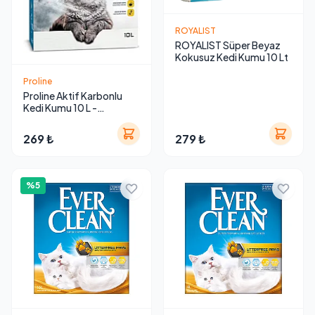
ROYALIST
ROYALIST Süper Beyaz
Kokusuz Kedi Kumu 10 Lt
Proline
Proline Aktif Karbonlu
Kedi Kumu 10 L -
Topaklanan Doğal
Bentonit Koku Hapsetme
269 ₺
279 ₺
Etkili
%5