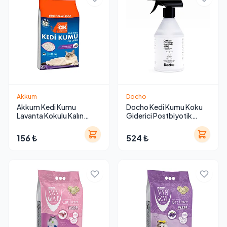
Akkum
Docho
Akkum Kedi Kumu
Docho Kedi Kumu Koku
Lavanta Kokulu Kalın
Giderici Postbiyotik
Taneli 5 L
Sprey 500 ml
156 ₺
524 ₺