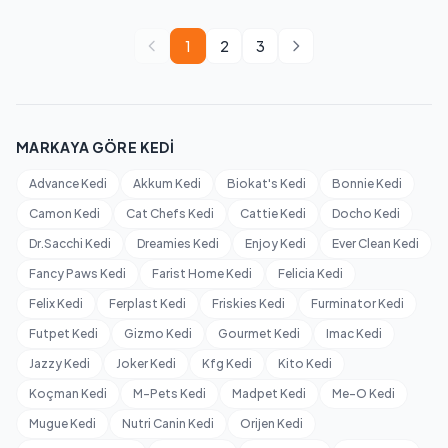
1
2
3
MARKAYA GÖRE KEDI
Advance Kedi
Akkum Kedi
Biokat's Kedi
Bonnie Kedi
Camon Kedi
Cat Chefs Kedi
Cattie Kedi
Docho Kedi
Dr.Sacchi Kedi
Dreamies Kedi
Enjoy Kedi
Ever Clean Kedi
Fancy Paws Kedi
Farist Home Kedi
Felicia Kedi
Felix Kedi
Ferplast Kedi
Friskies Kedi
Furminator Kedi
Futpet Kedi
Gizmo Kedi
Gourmet Kedi
Imac Kedi
Jazzy Kedi
Joker Kedi
Kfg Kedi
Kito Kedi
Koçman Kedi
M-Pets Kedi
Madpet Kedi
Me-O Kedi
Mugue Kedi
Nutri Canin Kedi
Orijen Kedi