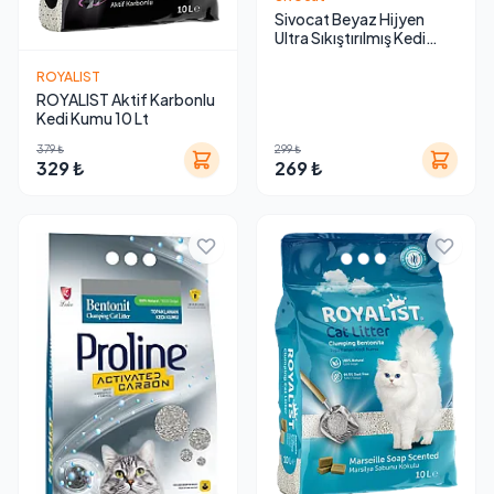
Sivocat Beyaz Hijyen
Ultra Sıkıştırılmış Kedi
Kumu 6 L
ROYALIST
ROYALIST Aktif Karbonlu
Kedi Kumu 10 Lt
379 ₺
299 ₺
329 ₺
269 ₺