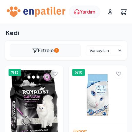
Yardım
Kedi
Filtreler
1
%13
%10
Sivocat