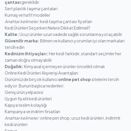
çantası
gereklidir.
Sert plastik taşıma çantaları
Kumaş ve hafif modeller
Anahtar kelimeler:
kedi taşıma çantası fiyatları
Kedi Ürünleri Seçerken Nelere Dikkat Edilmeli?
Kalite:
Ucuz ürünler uzun vadede sağlık sorunlarına yol açabilir
Güvenilir marka:
Bilinen ve kullanıcı yorumları iyi olan markaları
tercih edin
Kedinizin ihtiyaçları:
Her kedi farklıdır, standart seçimler her
zaman doğru olmayabilir
Doğallık:
Kimyasal içermeyen ürünler öncelikli olmalı
Online Kedi Ürünleri Alışverişi Avantajları
Günümüzde birçok kullanıcı
online pet shop
sitelerini tercih
ediyor. Bunun başlıca nedenleri:
Geniş ürün yelpazesi
Uygun fiyatlı kedi ürünleri
Kapıya teslim kolaylığı
Kampanya ve indirim fırsatları
Anahtar kelimeler:
online pet shop, ucuz kedi ürünleri, indirimli
kedi ürünleri
Sonuç