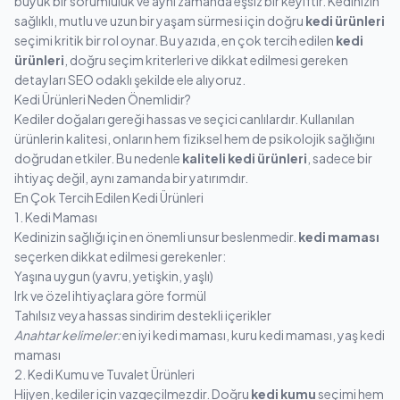
büyük bir sorumluluk ve aynı zamanda eşsiz bir keyiftir. Kedinizin
sağlıklı, mutlu ve uzun bir yaşam sürmesi için doğru
kedi ürünleri
seçimi kritik bir rol oynar. Bu yazıda, en çok tercih edilen
kedi
ürünleri
, doğru seçim kriterleri ve dikkat edilmesi gereken
detayları SEO odaklı şekilde ele alıyoruz.
Kedi Ürünleri Neden Önemlidir?
Kediler doğaları gereği hassas ve seçici canlılardır. Kullanılan
ürünlerin kalitesi, onların hem fiziksel hem de psikolojik sağlığını
doğrudan etkiler. Bu nedenle
kaliteli kedi ürünleri
, sadece bir
ihtiyaç değil, aynı zamanda bir yatırımdır.
En Çok Tercih Edilen Kedi Ürünleri
1. Kedi Maması
Kedinizin sağlığı için en önemli unsur beslenmedir.
kedi maması
seçerken dikkat edilmesi gerekenler:
Yaşına uygun (yavru, yetişkin, yaşlı)
Irk ve özel ihtiyaçlara göre formül
Tahılsız veya hassas sindirim destekli içerikler
Anahtar kelimeler:
en iyi kedi maması, kuru kedi maması, yaş kedi
maması
2. Kedi Kumu ve Tuvalet Ürünleri
Hijyen, kediler için vazgeçilmezdir. Doğru
kedi kumu
seçimi hem