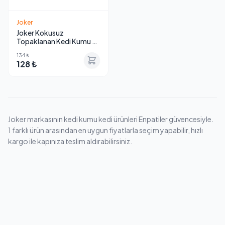
Joker
Joker Kokusuz
Topaklanan Kedi Kumu 5
L
134 ₺
128 ₺
Joker markasının kedi kumu kedi ürünleri Enpatiler güvencesiyle.
1 farklı ürün arasından en uygun fiyatlarla seçim yapabilir, hızlı
kargo ile kapınıza teslim aldırabilirsiniz.