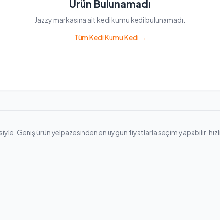
Ürün Bulunamadı
Jazzy markasına ait kedi kumu kedi bulunamadı.
Tüm Kedi Kumu Kedi →
le. Geniş ürün yelpazesinden en uygun fiyatlarla seçim yapabilir, hızlı ka