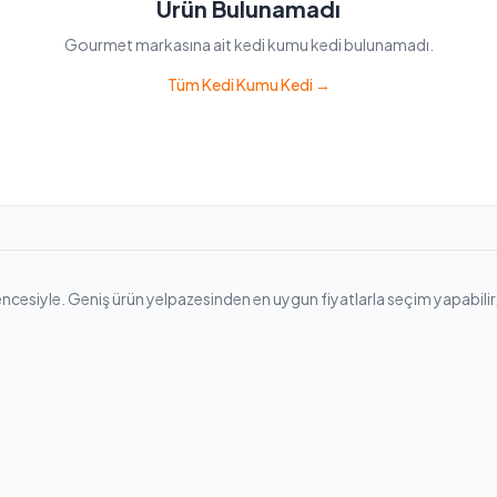
Ürün Bulunamadı
Gourmet markasına ait kedi kumu kedi bulunamadı.
Tüm Kedi Kumu Kedi →
siyle. Geniş ürün yelpazesinden en uygun fiyatlarla seçim yapabilir, hızl