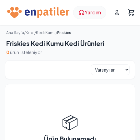
Yardım
Ana Sayfa
/
Kedi
/
Kedi Kumu
/
Friskies
Friskies Kedi Kumu Kedi Ürünleri
0
ürün listeleniyor
📦
Ürün Bulunamadı