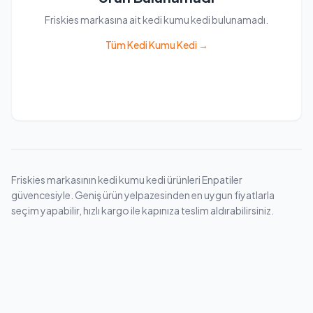
Friskies markasına ait kedi kumu kedi bulunamadı.
Tüm Kedi Kumu Kedi →
Friskies markasının kedi kumu kedi ürünleri Enpatiler
güvencesiyle. Geniş ürün yelpazesinden en uygun fiyatlarla
seçim yapabilir, hızlı kargo ile kapınıza teslim aldırabilirsiniz.