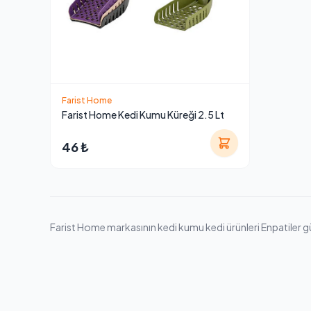
Farist Home
Farist Home Kedi Kumu Küreği 2.5 Lt
46 ₺
Farist Home markasının kedi kumu kedi ürünleri Enpatiler güven