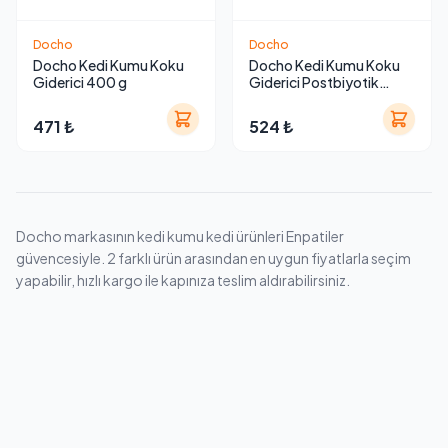
Docho
Docho
Docho Kedi Kumu Koku
Docho Kedi Kumu Koku
Giderici 400 g
Giderici Postbiyotik
Sprey 500 ml
471 ₺
524 ₺
Docho markasının kedi kumu kedi ürünleri Enpatiler
güvencesiyle. 2 farklı ürün arasından en uygun fiyatlarla seçim
yapabilir, hızlı kargo ile kapınıza teslim aldırabilirsiniz.