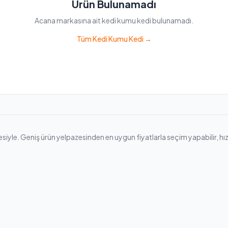
Ürün Bulunamadı
Acana markasına ait kedi kumu kedi bulunamadı.
Tüm Kedi Kumu Kedi →
le. Geniş ürün yelpazesinden en uygun fiyatlarla seçim yapabilir, hızlı k