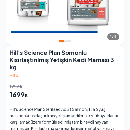
1 / 4
Hill's Science Plan Somonlu
Kısırlaştırılmış Yetişkin Kedi Maması 3
kg
Hill's
1999 ₺
1699
₺
Hill's Science Plan Sterilised Adult Salmon, 1 ila 6 yaş
arasındaki kısırlaştırılmış yetişkin kedilerin özel ihtiyaçlarını
karşılamak üzere formüle edilmiş tam bir evcil hayvan
mamasıdır. Kısırlaştırma sonrası değişen metabolizmayı