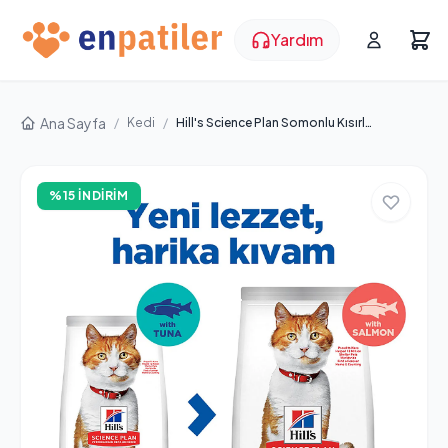
Yardım
Ana Sayfa
/
Kedi
/
Hill's Science Plan Somonlu Kısırlaştırılmış Yetişkin Kedi Maması 3 kg
%15 İNDIRIM