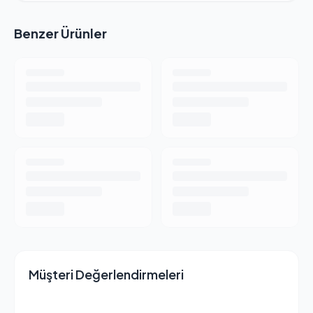
İçindekiler ve Analitik Bileşenler
Benzer Ürünler
Besleyici ve sindirimi kolay bileşenlerden oluşan zengin bir
içeriğe sahiptir:
Tahıllar:
Mısır, Kırık Pirinç, Buğday.
Protein Kaynakları:
Somon Unu, Tavuk ve Hindi Unu,
Bezelye Proteini, Mısır Gluten Unu.
Sağlıklı Yağlar:
Hayvansal Yağ, Balık Yağı, Bitkisel Yağ.
Destekleyiciler:
Mineraller.
Analiz Raporu ve Besin Değerleri
Kedinizin sağlığı için gereken tüm değerler hassas bir
şekilde dengelenmiştir:
Oran
Bileşen
(%)
Protein
%31,8
Müşteri Değerlendirmeleri
Yağ
%10,7