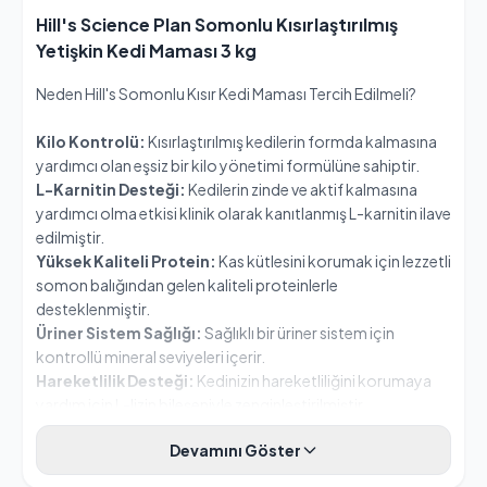
Hill's Science Plan Somonlu Kısırlaştırılmış
Yetişkin Kedi Maması 3 kg
Neden Hill's Somonlu Kısır Kedi Maması Tercih Edilmeli?
Kilo Kontrolü:
Kısırlaştırılmış kedilerin formda kalmasına
yardımcı olan eşsiz bir kilo yönetimi formülüne sahiptir.
L-Karnitin Desteği:
Kedilerin zinde ve aktif kalmasına
yardımcı olma etkisi klinik olarak kanıtlanmış L-karnitin ilave
edilmiştir.
Yüksek Kaliteli Protein:
Kas kütlesini korumak için lezzetli
somon balığından gelen kaliteli proteinlerle
desteklenmiştir.
Üriner Sistem Sağlığı:
Sağlıklı bir üriner sistem için
kontrollü mineral seviyeleri içerir.
Hareketlilik Desteği:
Kedinizin hareketliliğini korumaya
yardım için L-lizin bileşeniyle zenginleştirilmiştir.
Doğal İçerik:
Yapay koruyucu, sentetik renklendirici ve
Devamını Göster
yapay tatlandırıcı içermemektedir.