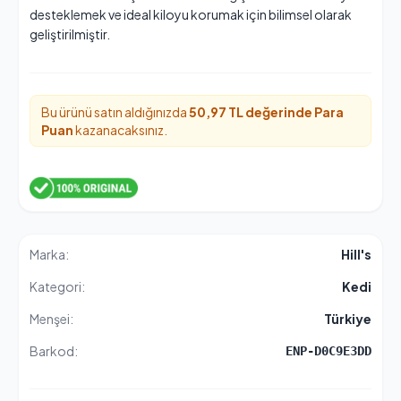
desteklemek ve ideal kiloyu korumak için bilimsel olarak
geliştirilmiştir.
Bu ürünü satın aldığınızda
50,97 TL değerinde
Para
Puan
kazanacaksınız.
Marka:
Hill's
Kategori:
Kedi
Menşei:
Türkiye
Barkod:
ENP-D0C9E3DD