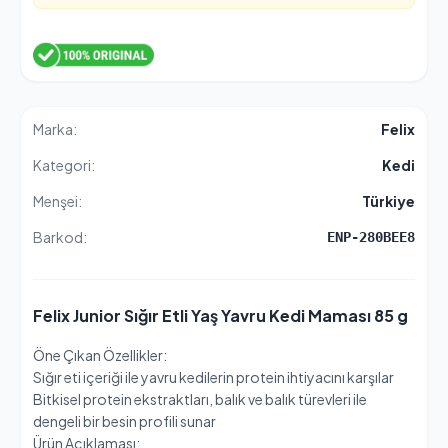
Marka:
Felix
Kategori:
Kedi
Menşei:
Türkiye
Barkod:
ENP-280BEE8
Felix Junior Sığır Etli Yaş Yavru Kedi Maması 85 g
Öne Çıkan Özellikler:
Sığır eti içeriği ile yavru kedilerin protein ihtiyacını karşılar
Bitkisel protein ekstraktları, balık ve balık türevleri ile
dengeli bir besin profili sunar
Ürün Açıklaması: