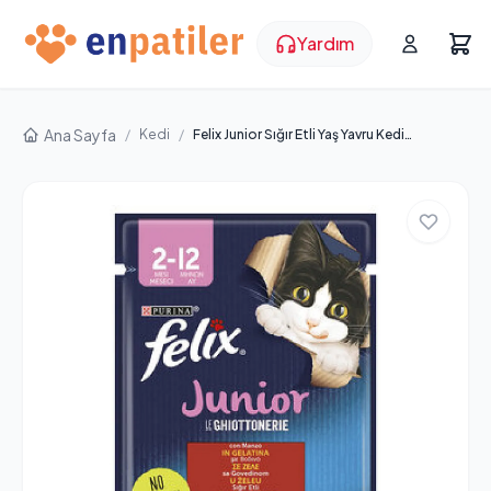
Yardım
Ana Sayfa
/
Kedi
/
Felix Junior Sığır Etli Yaş Yavru Kedi Maması 85 g