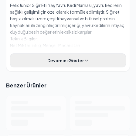
Felix Junior Sığır Etli Yaş Yavru Kedi Maması, yavru kedilerin
sağlıklı gelişimi için özel olarak formüle edilmiştir. Sığır eti
başta olmak üzere çeşitli hayvansal ve bitkisel protein
kaynakları ile zenginleştirilmiş içeriği, yavru kedilerin ihtiyaç
duyduğu besin değerlerini eksiksiz karşılar.
Teknik Bilgiler:
Net Miktar: 85 g, Menşei: Macaristan
Devamını Göster
Benzer Ürünler