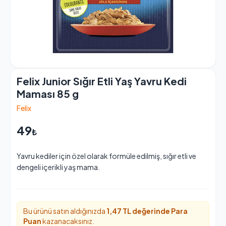
Felix Junior Sığır Etli Yaş Yavru Kedi
Maması 85 g
Felix
49
₺
Yavru kediler için özel olarak formüle edilmiş, sığır etli ve
dengeli içerikli yaş mama.
Bu ürünü satın aldığınızda
1,47 TL değerinde
Para
Puan
kazanacaksınız.