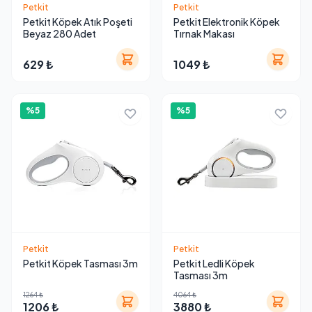
Petkit
Petkit
Petkit Köpek Atık Poşeti
Petkit Elektronik Köpek
Beyaz 280 Adet
Tırnak Makası
629 ₺
1049 ₺
%5
%5
Petkit
Petkit
Petkit Köpek Tasması 3m
Petkit Ledli Köpek
Tasması 3m
1264 ₺
4064 ₺
1206 ₺
3880 ₺