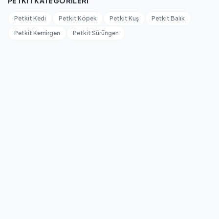
PETKIT KATEGORILERI
Petkit Kedi
Petkit Köpek
Petkit Kuş
Petkit Balık
Petkit Kemirgen
Petkit Sürüngen