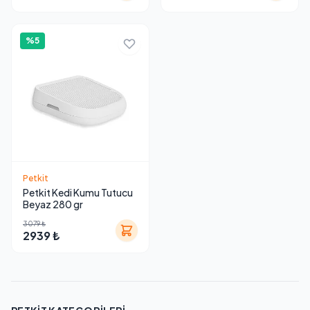
%5
Petkit
Petkit Kedi Kumu Tutucu
Beyaz 280 gr
3079 ₺
2939 ₺