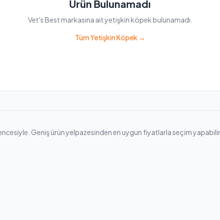
Ürün Bulunamadı
Vet's Best markasına ait yetişkin köpek bulunamadı.
Tüm Yetişkin Köpek →
cesiyle. Geniş ürün yelpazesinden en uygun fiyatlarla seçim yapabilir, hız