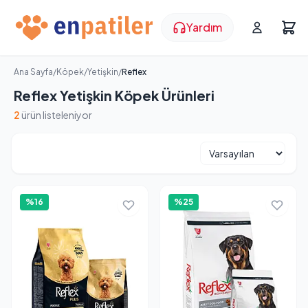
Yardım
Ana Sayfa
/
Köpek
/
Yetişkin
/
Reflex
Reflex Yetişkin Köpek Ürünleri
2
ürün listeleniyor
%16
%25