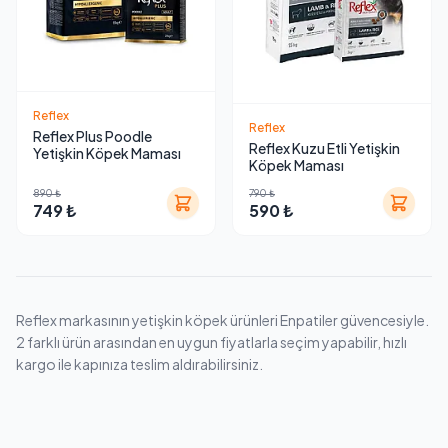
Reflex
Reflex
Reflex Plus Poodle
Reflex Kuzu Etli Yetişkin
Yetişkin Köpek Maması
Köpek Maması
890 ₺
790 ₺
749 ₺
590 ₺
Reflex markasının yetişkin köpek ürünleri Enpatiler güvencesiyle.
2 farklı ürün arasından en uygun fiyatlarla seçim yapabilir, hızlı
kargo ile kapınıza teslim aldırabilirsiniz.