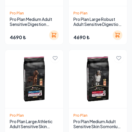
Pro Plan
Pro Plan
Pro Plan Medium Adult
Pro Plan Large Robust
Sensitive Digestion
Adult Sensitive Digestion
Kuzulu Orta Irk Yetişkin
Kuzulu Büyük Irk Yetişkin
Köpek Maması 14 kg
Köpek Maması 14 kg
4690 ₺
4690 ₺
Pro Plan
Pro Plan
Pro Plan Large Athletic
Pro Plan Medium Adult
Adult Sensitive Skin
Sensitive Skin Somonlu
Somonlu Büyük Irk
Orta Irk Yetişkin Köpek