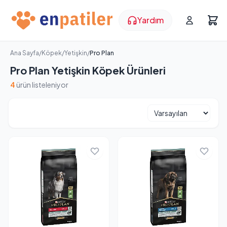
Yardım
Ana Sayfa
/
Köpek
/
Yetişkin
/
Pro Plan
Pro Plan Yetişkin Köpek Ürünleri
4
ürün listeleniyor