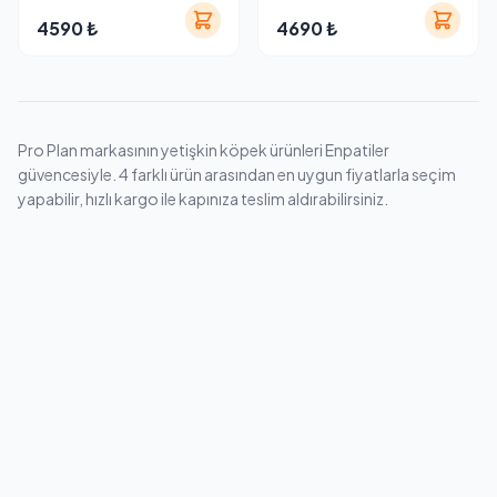
Yetişkin Köpek Maması 14
Maması 14 kg
4590 ₺
4690 ₺
kg
Pro Plan markasının yetişkin köpek ürünleri Enpatiler
güvencesiyle. 4 farklı ürün arasından en uygun fiyatlarla seçim
yapabilir, hızlı kargo ile kapınıza teslim aldırabilirsiniz.