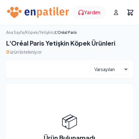
Yardım
Ana Sayfa
/
Köpek
/
Yetişkin
/
L'Oréal Paris
L'Oréal Paris Yetişkin Köpek Ürünleri
0
ürün listeleniyor
📦
Ürün Bulunamadı