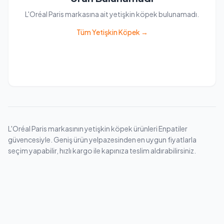
L'Oréal Paris markasına ait yetişkin köpek bulunamadı.
Tüm Yetişkin Köpek →
L'Oréal Paris markasının yetişkin köpek ürünleri Enpatiler
güvencesiyle. Geniş ürün yelpazesinden en uygun fiyatlarla
seçim yapabilir, hızlı kargo ile kapınıza teslim aldırabilirsiniz.