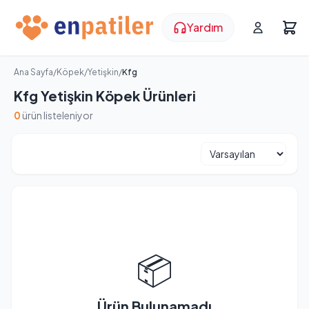
Yardım
Ana Sayfa
/
Köpek
/
Yetişkin
/
Kfg
Kfg Yetişkin Köpek Ürünleri
0
ürün listeleniyor
📦
Ürün Bulunamadı