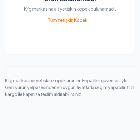
Kfg markasına ait yetişkin köpek bulunamadı.
Tüm Yetişkin Köpek →
Kfg markasının yetişkin köpek ürünleri Enpatiler güvencesiyle.
Geniş ürün yelpazesinden en uygun fiyatlarla seçim yapabilir, hızlı
kargo ile kapınıza teslim aldırabilirsiniz.