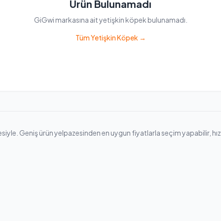
Ürün Bulunamadı
GiGwi markasına ait yetişkin köpek bulunamadı.
Tüm Yetişkin Köpek →
le. Geniş ürün yelpazesinden en uygun fiyatlarla seçim yapabilir, hızlı k