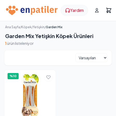
Yardım
Ana Sayfa
/
Köpek
/
Yetişkin
/
Garden Mix
Garden Mix Yetişkin Köpek Ürünleri
1
ürün listeleniyor
%10