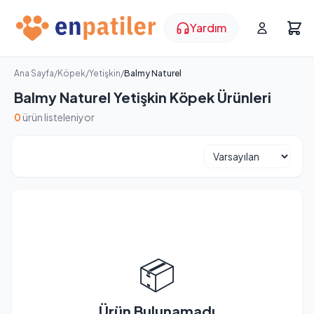
Yardım
Ana Sayfa
/
Köpek
/
Yetişkin
/
Balmy Naturel
Balmy Naturel Yetişkin Köpek Ürünleri
0
ürün listeleniyor
📦
Ürün Bulunamadı