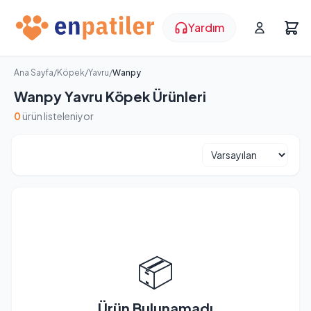
Yardım
Ana Sayfa
/
Köpek
/
Yavru
/
Wanpy
Wanpy Yavru Köpek Ürünleri
0
ürün listeleniyor
📦
Ürün Bulunamadı