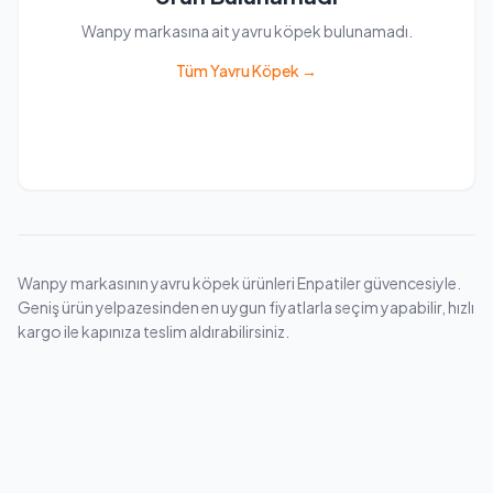
Wanpy markasına ait yavru köpek bulunamadı.
Tüm Yavru Köpek →
Wanpy markasının yavru köpek ürünleri Enpatiler güvencesiyle.
Geniş ürün yelpazesinden en uygun fiyatlarla seçim yapabilir, hızlı
kargo ile kapınıza teslim aldırabilirsiniz.