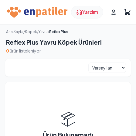
Yardım
Ana Sayfa
/
Köpek
/
Yavru
/
Reflex Plus
Reflex Plus Yavru Köpek Ürünleri
0
ürün listeleniyor
📦
Ürün Bulunamadı