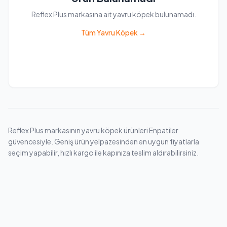
Reflex Plus markasına ait yavru köpek bulunamadı.
Tüm Yavru Köpek →
Reflex Plus markasının yavru köpek ürünleri Enpatiler
güvencesiyle. Geniş ürün yelpazesinden en uygun fiyatlarla
seçim yapabilir, hızlı kargo ile kapınıza teslim aldırabilirsiniz.