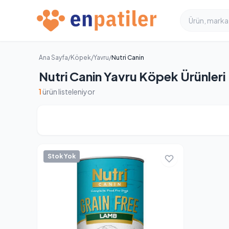
Ana Sayfa
/
Köpek
/
Yavru
/
Nutri Canin
Nutri Canin Yavru Köpek Ürünleri
1
ürün listeleniyor
Stok Yok