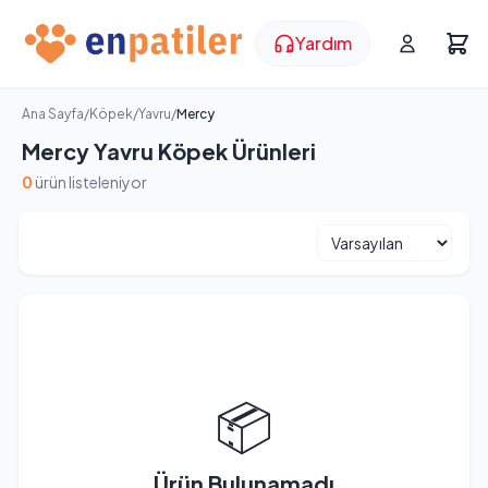
Yardım
Ana Sayfa
/
Köpek
/
Yavru
/
Mercy
Mercy Yavru Köpek Ürünleri
0
ürün listeleniyor
📦
Ürün Bulunamadı