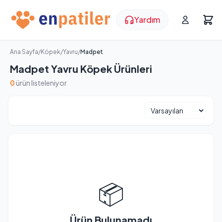
Yardım
Ana Sayfa
/
Köpek
/
Yavru
/
Madpet
Madpet Yavru Köpek Ürünleri
0
ürün listeleniyor
📦
Ürün Bulunamadı