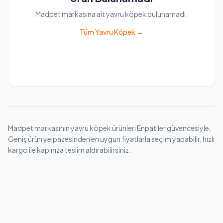
Madpet markasına ait yavru köpek bulunamadı.
Tüm Yavru Köpek →
Madpet markasının yavru köpek ürünleri Enpatiler güvencesiyle.
Geniş ürün yelpazesinden en uygun fiyatlarla seçim yapabilir, hızlı
kargo ile kapınıza teslim aldırabilirsiniz.