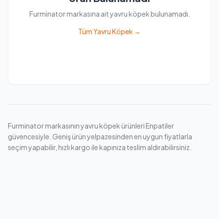
Furminator markasına ait yavru köpek bulunamadı.
Tüm Yavru Köpek →
Furminator markasının yavru köpek ürünleri Enpatiler
güvencesiyle. Geniş ürün yelpazesinden en uygun fiyatlarla
seçim yapabilir, hızlı kargo ile kapınıza teslim aldırabilirsiniz.