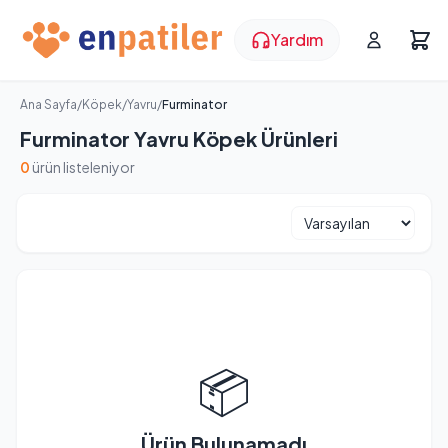
Yardım
Ana Sayfa
/
Köpek
/
Yavru
/
Furminator
Furminator Yavru Köpek Ürünleri
0
ürün listeleniyor
📦
Ürün Bulunamadı