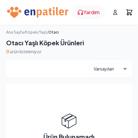
Yardım
Ana Sayfa
/
Köpek
/
Yaşlı
/
Otacı
Otacı Yaşlı Köpek Ürünleri
0
ürün listeleniyor
📦
Ürün Bulunamadı