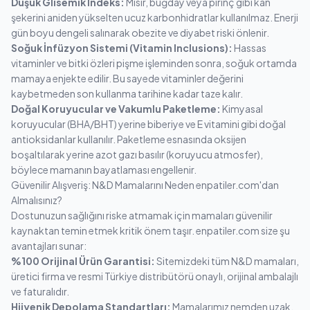
Düşük Glisemik İndeks:
Mısır, buğday veya pirinç gibi kan
şekerini aniden yükselten ucuz karbonhidratlar kullanılmaz. Enerji
gün boyu dengeli salınarak obezite ve diyabet riski önlenir.
Soğuk İnfüzyon Sistemi (Vitamin Inclusions):
Hassas
vitaminler ve bitki özleri pişme işleminden sonra, soğuk ortamda
mamaya enjekte edilir. Bu sayede vitaminler değerini
kaybetmeden son kullanma tarihine kadar taze kalır.
Doğal Koruyucular ve Vakumlu Paketleme:
Kimyasal
koruyucular (BHA/BHT) yerine biberiye ve E vitamini gibi doğal
antioksidanlar kullanılır. Paketleme esnasında oksijen
boşaltılarak yerine azot gazı basılır (koruyucu atmosfer),
böylece mamanın bayatlaması engellenir.
Güvenilir Alışveriş: N&D Mamalarını Neden enpatiler.com'dan
Almalısınız?
Dostunuzun sağlığını riske atmamak için mamaları güvenilir
kaynaktan temin etmek kritik önem taşır. enpatiler.com size şu
avantajları sunar:
%100 Orijinal Ürün Garantisi:
Sitemizdeki tüm N&D mamaları,
üretici firma ve resmi Türkiye distribütörü onaylı, orijinal ambalajlı
ve faturalıdır.
Hijyenik Depolama Standartları:
Mamalarımız nemden uzak,