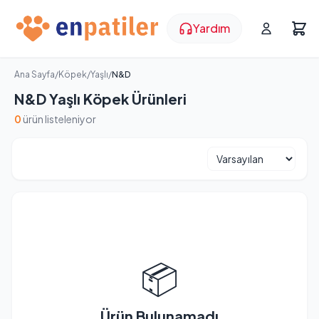
Yardım
Ana Sayfa
/
Köpek
/
Yaşlı
/
N&D
N&D Yaşlı Köpek Ürünleri
0
ürün listeleniyor
📦
Ürün Bulunamadı