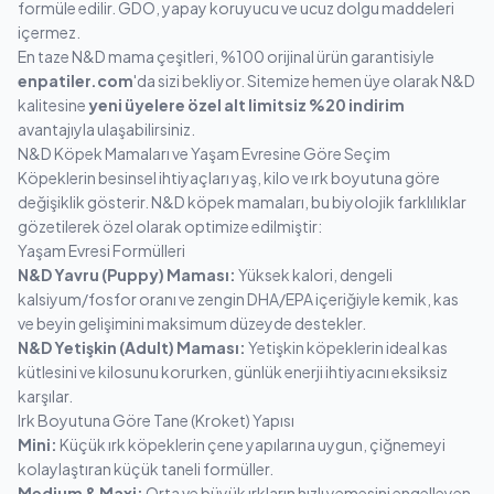
formüle edilir. GDO, yapay koruyucu ve ucuz dolgu maddeleri
içermez.
En taze N&D mama çeşitleri, %100 orijinal ürün garantisiyle
enpatiler.com
'da sizi bekliyor. Sitemize hemen üye olarak N&D
kalitesine
yeni üyelere özel alt limitsiz %20 indirim
avantajıyla ulaşabilirsiniz.
N&D Köpek Mamaları ve Yaşam Evresine Göre Seçim
Köpeklerin besinsel ihtiyaçları yaş, kilo ve ırk boyutuna göre
değişiklik gösterir. N&D köpek mamaları, bu biyolojik farklılıklar
gözetilerek özel olarak optimize edilmiştir:
Yaşam Evresi Formülleri
N&D Yavru (Puppy) Maması:
Yüksek kalori, dengeli
kalsiyum/fosfor oranı ve zengin DHA/EPA içeriğiyle kemik, kas
ve beyin gelişimini maksimum düzeyde destekler.
N&D Yetişkin (Adult) Maması:
Yetişkin köpeklerin ideal kas
kütlesini ve kilosunu korurken, günlük enerji ihtiyacını eksiksiz
karşılar.
Irk Boyutuna Göre Tane (Kroket) Yapısı
Mini:
Küçük ırk köpeklerin çene yapılarına uygun, çiğnemeyi
kolaylaştıran küçük taneli formüller.
Medium & Maxi:
Orta ve büyük ırkların hızlı yemesini engelleyen,