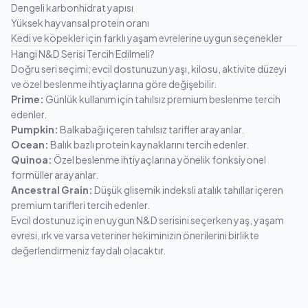
Dengeli karbonhidrat yapısı
Yüksek hayvansal protein oranı
Kedi ve köpekler için farklı yaşam evrelerine uygun seçenekler
Hangi N&D Serisi Tercih Edilmeli?
Doğru seri seçimi; evcil dostunuzun yaşı, kilosu, aktivite düzeyi
ve özel beslenme ihtiyaçlarına göre değişebilir.
Prime:
Günlük kullanım için tahılsız premium beslenme tercih
edenler.
Pumpkin:
Balkabağı içeren tahılsız tarifler arayanlar.
Ocean:
Balık bazlı protein kaynaklarını tercih edenler.
Quinoa:
Özel beslenme ihtiyaçlarına yönelik fonksiyonel
formüller arayanlar.
Ancestral Grain:
Düşük glisemik indeksli atalık tahıllar içeren
premium tarifleri tercih edenler.
Evcil dostunuz için en uygun N&D serisini seçerken yaş, yaşam
evresi, ırk ve varsa veteriner hekiminizin önerilerini birlikte
değerlendirmeniz faydalı olacaktır.