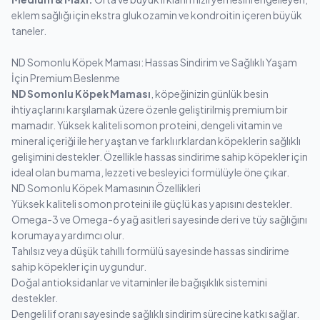
eklem sağlığı için ekstra glukozamin ve kondroitin içeren büyük
taneler.
ND Somonlu Köpek Maması: Hassas Sindirim ve Sağlıklı Yaşam
İçin Premium Beslenme
ND Somonlu Köpek Maması
, köpeğinizin günlük besin
ihtiyaçlarını karşılamak üzere özenle geliştirilmiş premium bir
mamadır. Yüksek kaliteli somon proteini, dengeli vitamin ve
mineral içeriği ile her yaştan ve farklı ırklardan köpeklerin sağlıklı
gelişimini destekler. Özellikle hassas sindirime sahip köpekler için
ideal olan bu mama, lezzeti ve besleyici formülüyle öne çıkar.
ND Somonlu Köpek Mamasının Özellikleri
Yüksek kaliteli somon proteini ile güçlü kas yapısını destekler.
Omega-3 ve Omega-6 yağ asitleri sayesinde deri ve tüy sağlığını
korumaya yardımcı olur.
Tahılsız veya düşük tahıllı formülü sayesinde hassas sindirime
sahip köpekler için uygundur.
Doğal antioksidanlar ve vitaminler ile bağışıklık sistemini
destekler.
Dengeli lif oranı sayesinde sağlıklı sindirim sürecine katkı sağlar.