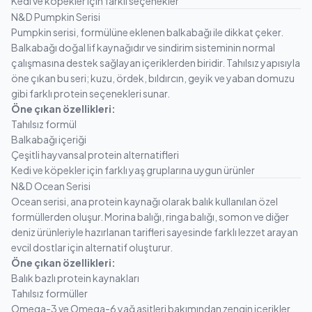
Kedi ve köpekler için farklı seçenekler
N&D Pumpkin Serisi
Pumpkin serisi, formülüne eklenen balkabağı ile dikkat çeker.
Balkabağı doğal lif kaynağıdır ve sindirim sisteminin normal
çalışmasına destek sağlayan içeriklerden biridir. Tahılsız yapısıyla
öne çıkan bu seri; kuzu, ördek, bıldırcın, geyik ve yaban domuzu
gibi farklı protein seçenekleri sunar.
Öne çıkan özellikleri:
Tahılsız formül
Balkabağı içeriği
Çeşitli hayvansal protein alternatifleri
Kedi ve köpekler için farklı yaş gruplarına uygun ürünler
N&D Ocean Serisi
Ocean serisi, ana protein kaynağı olarak balık kullanılan özel
formüllerden oluşur. Morina balığı, ringa balığı, somon ve diğer
deniz ürünleriyle hazırlanan tarifleri sayesinde farklı lezzet arayan
evcil dostlar için alternatif oluşturur.
Öne çıkan özellikleri:
Balık bazlı protein kaynakları
Tahılsız formüller
Omega-3 ve Omega-6 yağ asitleri bakımından zengin içerikler