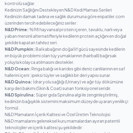
kontrolü sağlar.
Kedinizin Sağlığını Destekleyen N&D Kedi Maması Serileri
Kedinizin damak tadına ve sağlık durumuna göre enpatiler.com
üzerinden tercih edebileceğiniz seriler:
N&D Prime:
%98 hayvansal protein içeren, tavuklu, narlı veya
yaban mersinli alternatifleriyle kedilerin protein açlığını en doğal
şekilde kapatan tahılsız seri.
N&D Pumpkin:
Bal kabağının doğal lif gücü sayesinde kedilerin
en büyük problemi olan tüy yumaklarının (hairball) bağırsak
yoluyla kolayca atılmasını destekler.
N&D Ocean:
Ringa balığı ve karides gibi deniz canlılarının en saf
hallerini içerir; ipeksi tüyler ve sağlıklı bir deri yapısı sunar.
N&D Quinoa:
İdrar yolu sağlığı (Urinary) ve ağır tüy dökümüne
karşı deri bakımı (Skin & Coat) sunan fonksiyonel seridir.
N&D Spirulina:
Süper gıda Spirulina algi ile zenginleştirilmiş,
kedinizin bağışıklık sistemini maksimum düzeyde uyaran yenilikçi
formül.
N&D Mamaların İçerik Kalitesi ve Özel Üretim Teknolojisi
N&D mamalarını geleneksel kuru mamalardan ayıran patentli
teknolojiler ve içerik kalitesi şu şekildedir: