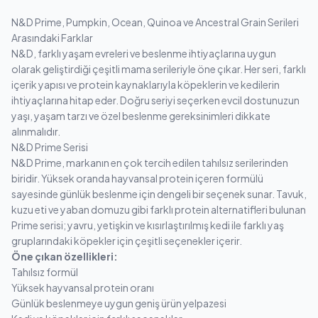
N&D Prime, Pumpkin, Ocean, Quinoa ve Ancestral Grain Serileri
Arasındaki Farklar
N&D, farklı yaşam evreleri ve beslenme ihtiyaçlarına uygun
olarak geliştirdiği çeşitli mama serileriyle öne çıkar. Her seri, farklı
içerik yapısı ve protein kaynaklarıyla köpeklerin ve kedilerin
ihtiyaçlarına hitap eder. Doğru seriyi seçerken evcil dostunuzun
yaşı, yaşam tarzı ve özel beslenme gereksinimleri dikkate
alınmalıdır.
N&D Prime Serisi
N&D Prime, markanın en çok tercih edilen tahılsız serilerinden
biridir. Yüksek oranda hayvansal protein içeren formülü
sayesinde günlük beslenme için dengeli bir seçenek sunar. Tavuk,
kuzu eti ve yaban domuzu gibi farklı protein alternatifleri bulunan
Prime serisi; yavru, yetişkin ve kısırlaştırılmış kedi ile farklı yaş
gruplarındaki köpekler için çeşitli seçenekler içerir.
Öne çıkan özellikleri:
Tahılsız formül
Yüksek hayvansal protein oranı
Günlük beslenmeye uygun geniş ürün yelpazesi