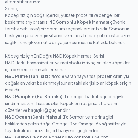
alternatifler sunar.
Sonuç
Köpeğiniz için doğal içerikli, yüksek proteinli ve dengeli bir
beslenme arıyorsanız,
ND Somonlu Köpek Maması
güvenle
tercih edebileceğiniz premium seçeneklerden biridir. Somonun
besleyici gücü, zengin vitamin ve mineral desteği ile dostunuzun
sağlıklı, enerjik ve mutlu bir yaşam sürmesine katkıda bulunur.
Köpeğiniz İçin En Doğru N&D Köpek Maması Serisi
N&D, farklı hassasiyetleri ve metabolik ihtiyaçları olan köpekler
için benzersiz ürün aileleri sunar:
N&D Prime (Tahılsız):
%98’e varan hayvansal protein oranıyla
doğala en yakın beslenmeyi sunar; tahıl alerjisi olan köpekler için
idealdir.
N&D Pumpkin (Bal Kabaklı):
Lif zengini bal kabağı içeriğiyle
sindirim sistemi hassas olan köpeklerin bağırsak florasını
düzenler ve bağışıklığı güçlendirir.
N&D Ocean (Deniz Mahsullü):
Somon ve morina gibi
balıklardan gelen doğal Omega-3 ve Omega-6 yağ asitleriyle
tüy dökülmesini azaltır, cilt bariyerini güçlendirir.
N&D Quinoa (Fonksiyonel):
Kilo kontrolü (Weight