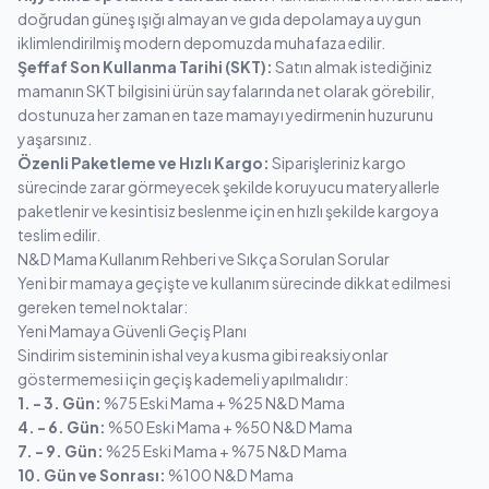
doğrudan güneş ışığı almayan ve gıda depolamaya uygun
iklimlendirilmiş modern depomuzda muhafaza edilir.
Şeffaf Son Kullanma Tarihi (SKT):
Satın almak istediğiniz
mamanın SKT bilgisini ürün sayfalarında net olarak görebilir,
dostunuza her zaman en taze mamayı yedirmenin huzurunu
yaşarsınız.
Özenli Paketleme ve Hızlı Kargo:
Siparişleriniz kargo
sürecinde zarar görmeyecek şekilde koruyucu materyallerle
paketlenir ve kesintisiz beslenme için en hızlı şekilde kargoya
teslim edilir.
N&D Mama Kullanım Rehberi ve Sıkça Sorulan Sorular
Yeni bir mamaya geçişte ve kullanım sürecinde dikkat edilmesi
gereken temel noktalar:
Yeni Mamaya Güvenli Geçiş Planı
Sindirim sisteminin ishal veya kusma gibi reaksiyonlar
göstermemesi için geçiş kademeli yapılmalıdır:
1. - 3. Gün:
%75 Eski Mama + %25 N&D Mama
4. - 6. Gün:
%50 Eski Mama + %50 N&D Mama
7. - 9. Gün:
%25 Eski Mama + %75 N&D Mama
10. Gün ve Sonrası:
%100 N&D Mama