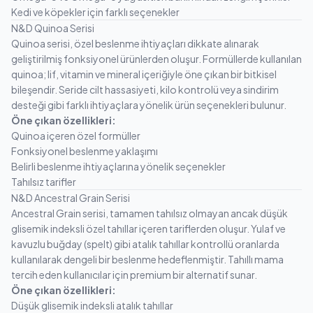
Kedi ve köpekler için farklı seçenekler
N&D Quinoa Serisi
Quinoa serisi, özel beslenme ihtiyaçları dikkate alınarak
geliştirilmiş fonksiyonel ürünlerden oluşur. Formüllerde kullanılan
quinoa; lif, vitamin ve mineral içeriğiyle öne çıkan bir bitkisel
bileşendir. Seride cilt hassasiyeti, kilo kontrolü veya sindirim
desteği gibi farklı ihtiyaçlara yönelik ürün seçenekleri bulunur.
Öne çıkan özellikleri:
Quinoa içeren özel formüller
Fonksiyonel beslenme yaklaşımı
Belirli beslenme ihtiyaçlarına yönelik seçenekler
Tahılsız tarifler
N&D Ancestral Grain Serisi
Ancestral Grain serisi, tamamen tahılsız olmayan ancak düşük
glisemik indeksli özel tahıllar içeren tariflerden oluşur. Yulaf ve
kavuzlu buğday (spelt) gibi atalık tahıllar kontrollü oranlarda
kullanılarak dengeli bir beslenme hedeflenmiştir. Tahıllı mama
tercih eden kullanıcılar için premium bir alternatif sunar.
Öne çıkan özellikleri:
Düşük glisemik indeksli atalık tahıllar