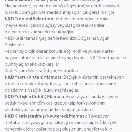
Management), sindirim desteği (Digestion) ve deri hassasiyeti
(Skin & Coat) gibi özel medikal ihtiyaçlar için geliştirilmiştir.
N&D Tropical Selection:
Antioksidan deposu tropikal
meyvelerle kılçıksız buğday ve yulaf gibi atalık tahılları
birleştirerek uzun süreli tokluk sağlar.
N&D Kedi Maması Çeşitleri ile Kedinizin Doğasına Uygun
Beslenme
Kediler biyolojik olarak zorunlu etçillerdir ve yüksek kaliteli
hayvansal protein ile taurine ihtiyaç duyarlar. N&D kedi mamaları
bu ihtiyaçları eksiksiz karşılar:
Kedi Yaşam Evresi ve İhtiyaç Formülleri
N&D Yavru (Kitten) Maması:
Bağışıklık sistemini destekleyen
vitamin kompleksleri ve kolay sindirilebilir proteinlerle minik
dostlarımızın sağlıklı büyümesini sağlar.
N&D Yetişkin (Adult) Maması:
Evde veya dışarıda yaşayan
yetişkin kedilerin tüm kas, göz ve kalp fonksiyonlarını
destekleyen taurin yönünden zengin içeriklerdir.
N&D Kısırlaştırılmış (Neutered) Maması:
Yavaşlayan
metabolizmaya uygun düşük yağ oranına sahiptir. İdeal pH
dengesiyle idrar yollarında taş oluşumunu engeller ve kilo