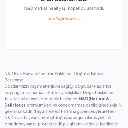
N&D markasına ait yaşlı köpek bulunamadı.
Tüm Yaşlı Köpek →
N&D Evcil Hayvan Mamaları Hakkında: Doğal ve Bilimsel
Beslenme
Dostlarımızın yaşam enerjisi ve sağlığı, doğrudan kaplarına
koyduğumuz mamanın kalitesiyle ilişkilidir. Doğal beslenme
felsefesini bilimsel formüllerle birleştiren
N&D (Natural &
Delicious)
, premium kedi ve köpek maması denildiğinde akla ilk
gelen markadır. İtalya merkezli Farmina güvencesiyle üretilen
N&D, evcil hayvanların etçil doğasına uygun olarak yüksek
oranda hayvansal protein ve düşük glisemik indeksli içeriklerle