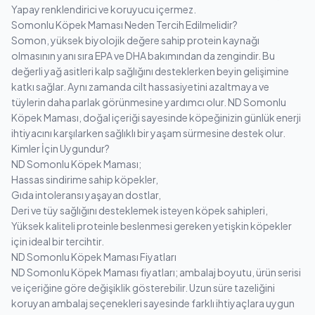
Yapay renklendirici ve koruyucu içermez.
Somonlu Köpek Maması Neden Tercih Edilmelidir?
Somon, yüksek biyolojik değere sahip protein kaynağı
olmasının yanı sıra EPA ve DHA bakımından da zengindir. Bu
değerli yağ asitleri kalp sağlığını desteklerken beyin gelişimine
katkı sağlar. Aynı zamanda cilt hassasiyetini azaltmaya ve
tüylerin daha parlak görünmesine yardımcı olur. ND Somonlu
Köpek Maması, doğal içeriği sayesinde köpeğinizin günlük enerji
ihtiyacını karşılarken sağlıklı bir yaşam sürmesine destek olur.
Kimler İçin Uygundur?
ND Somonlu Köpek Maması;
Hassas sindirime sahip köpekler,
Gıda intoleransı yaşayan dostlar,
Deri ve tüy sağlığını desteklemek isteyen köpek sahipleri,
Yüksek kaliteli proteinle beslenmesi gereken yetişkin köpekler
için ideal bir tercihtir.
ND Somonlu Köpek Maması Fiyatları
ND Somonlu Köpek Maması
fiyatları; ambalaj boyutu, ürün serisi
ve içeriğine göre değişiklik gösterebilir. Uzun süre tazeliğini
koruyan ambalaj seçenekleri sayesinde farklı ihtiyaçlara uygun