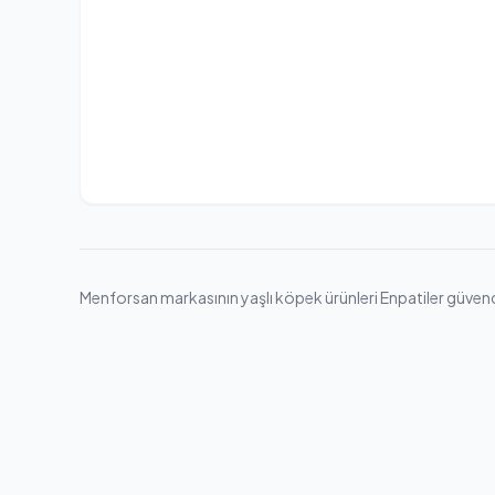
Menforsan markasının yaşlı köpek ürünleri Enpatiler güvencesi