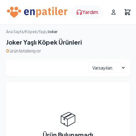
Yardım
Ana Sayfa
/
Köpek
/
Yaşlı
/
Joker
Joker Yaşlı Köpek Ürünleri
0
ürün listeleniyor
📦
Ürün Bulunamadı