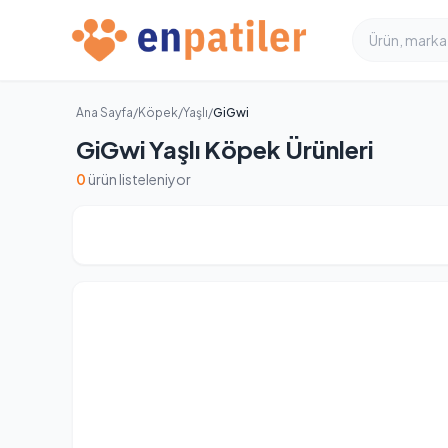
Ana Sayfa
/
Köpek
/
Yaşlı
/
GiGwi
GiGwi Yaşlı Köpek Ürünleri
0
ürün listeleniyor