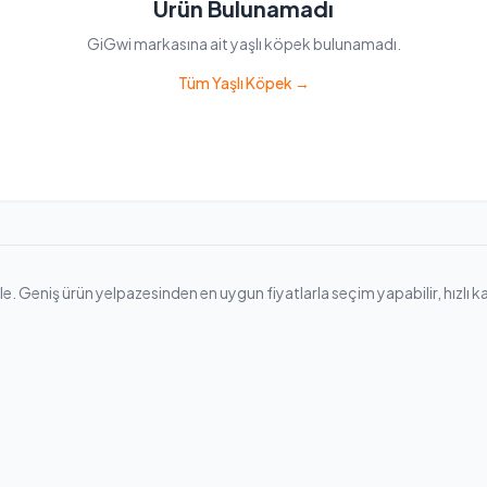
Ürün Bulunamadı
GiGwi markasına ait yaşlı köpek bulunamadı.
Tüm Yaşlı Köpek →
 Geniş ürün yelpazesinden en uygun fiyatlarla seçim yapabilir, hızlı karg