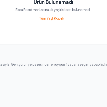
Ürün Bulunamadı
Esca Food markasına ait yaşlı köpek bulunamadı.
Tüm Yaşlı Köpek →
yle. Geniş ürün yelpazesinden en uygun fiyatlarla seçim yapabilir, hızlı 