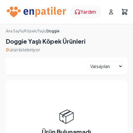
Yardım
Ana Sayfa
/
Köpek
/
Yaşlı
/
Doggie
Doggie Yaşlı Köpek Ürünleri
0
ürün listeleniyor
📦
Ürün Bulunamadı