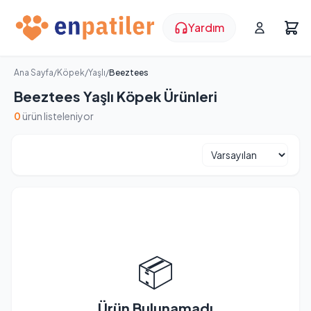
Yardım
Ana Sayfa
/
Köpek
/
Yaşlı
/
Beeztees
Beeztees Yaşlı Köpek Ürünleri
0
ürün listeleniyor
📦
Ürün Bulunamadı