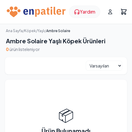
Yardım
Ana Sayfa
/
Köpek
/
Yaşlı
/
Ambre Solaire
Ambre Solaire Yaşlı Köpek Ürünleri
0
ürün listeleniyor
📦
Ürün Bulunamadı